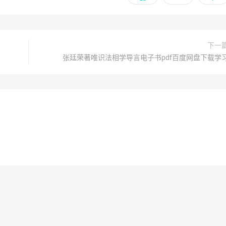
下一
张廷荣著唯识法相学导言电子书pdf百度网盘下载学