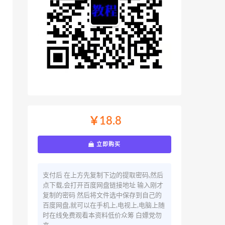
￥18.8
立即购买
支付后 在上方先复制下边的提取密码,然后
点下载,会打开百度网盘链接地址 输入刚才
复制的密码 然后将文件选中保存到自己的
百度网盘,就可以在手机上,电视上,电脑上随
时在线免费观看本资料低价众筹 白嫖党勿