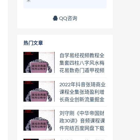
来
QQ咨询
热门文章
自学易经视频教程全
集套四柱八字风水梅
花易数奇门遁甲视频
教程六壬六爻八卦择
2022年抖音张琦商业
日罗盘教程百度云网
课程全集张琦盈利增
盘会员
长商业创新流量掘金
直播课合集百度云网
刘守刚《中华帝国财
盘下载学习
政30讲》音频课程课
件完结百度网盘下载
学习