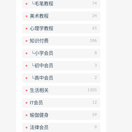
└毛笔教程
74
美术教程
24
心理学教程
65
知识付费
186
└小学会员
8
└初中会员
3
└高中会员
2
生活相关
1305
IT会员
12
瑜伽健身
39
法律会员
9