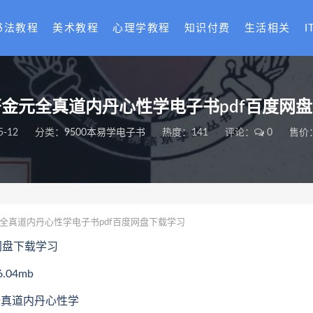
书法教程
美术教程
心理学教程
知识付费
生活相关
I
金元全真道内丹心性学电子书pdf百度网
5-12
分类：
9500本易学电子书
热度：141
评论：
0
售价：
全真道内丹心性学电子书pdf百度网盘下载学习
网盘下载学习
04mb
元全真道内丹心性学