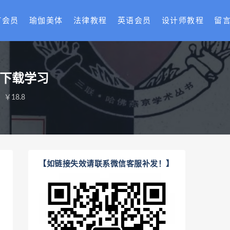
T会员
瑜伽美体
法律教程
英语会员
设计师教程
留
盘下载学习
￥18.8
【如链接失效请联系微信客服补发！】