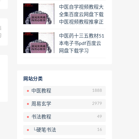
程熊逸讲透资治通鉴
中医自学视频教程大
一二三辑合集百度云
全集百度云网盘下载
网盘下载学习
中医视频教程推拿正
篇
骨按摩美容整脊针灸
中医药十三五教材51
习
经络脉诊面诊舌诊手
本电子书pdf百度云
诊私密终身会员百度
网盘下载学习
网盘共享群
网站分类
中医教程
1888
周易玄学
2979
书法教程
49
└硬笔书法
16