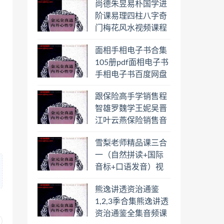
尚德朱昱易朴国学进
阶课易理四柱八字奇
门梅花风水视频课程
合集百度云网盘下载
面相手相电子书合集
学习
105册pdf面相电子书
手相电子书百度网盘
下载学习
跟保险高手学销售程
智雄罗魏学王妮吴晋
江叶云燕保险销售音
频教程合集百度云网
雪梨老师精品课三合
盘下载学习
一（自然拼读+国际
音标+口语发音）视
频课程百度云网盘下
熊逸讲透资治通鉴
载学习
1,2,3季合集熊逸讲透
资治通鉴全集音频课