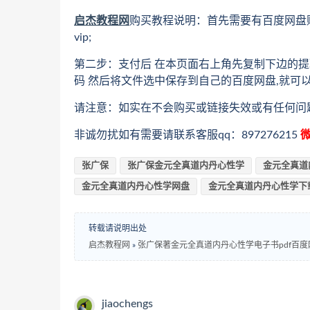
启杰教程网
购买教程说明：首先需要有百度网盘
vip;
第二步：支付后 在本页面右上角先复制下边的提
码 然后将文件选中保存到自己的百度网盘,就可
请注意：如实在不会购买或链接失效或有任何问
非诚勿扰如有需要请联系客服qq：897276215
微
张广保
张广保金元全真道内丹心性学
金元全真道
金元全真道内丹心性学网盘
金元全真道内丹心性学下
转载请说明出处
启杰教程网
»
张广保著金元全真道内丹心性学电子书pdf百
jiaochengs