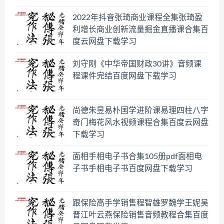
2022年抖音张琦商业课程全集张琦盈
利增长商业创新流量掘金直播课合集百
度云网盘下载学习
刘守刚《中华帝国财政30讲》音频课
程课件完结百度网盘下载学习
尚德朱昱易朴国学进阶课易理四柱八字
奇门梅花风水视频课程合集百度云网盘
下载学习
面相手相电子书合集105册pdf面相电
子书手相电子书百度网盘下载学习
跟保险高手学销售程智雄罗魏学王妮吴
晋江叶云燕保险销售音频教程合集百度