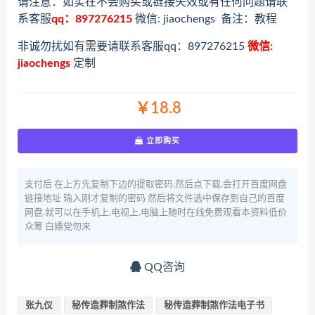
请注意：如实在不会购买或链接失效或有任何问题请联
系客服
qq：897276215
微信: jiaochengs 备注：教程
非诚勿扰如有需要请联系客服qq：897276215
微信:
jiaochengs
定制
￥18.8
立即购买
支付后 在上方先复制下边的提取密码,然后点下载,会打开百度网盘
链接地址 输入刚才复制的密码 然后将文件选中保存到自己的百度
网盘,就可以在手机上,电视上,电脑上随时在线免费观看本资料低价
众筹 白嫖党勿来
QQ咨询
张九仪
秘传造葬制煞作法
秘传造葬制煞作法电子书