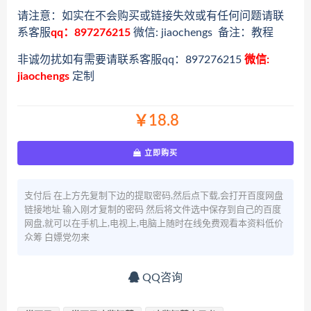
请注意：如实在不会购买或链接失效或有任何问题请联
系客服
qq：897276215
微信: jiaochengs 备注：教程
非诚勿扰如有需要请联系客服qq：897276215
微信:
jiaochengs
定制
￥18.8
立即购买
支付后 在上方先复制下边的提取密码,然后点下载,会打开百度网盘
链接地址 输入刚才复制的密码 然后将文件选中保存到自己的百度
网盘,就可以在手机上,电视上,电脑上随时在线免费观看本资料低价
众筹 白嫖党勿来
QQ咨询