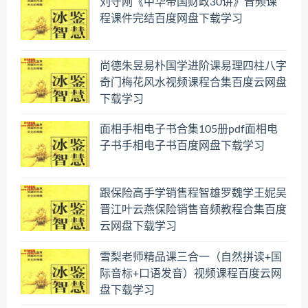
刘守刚《中华帝国财政30讲》音频课
程课件完结百度网盘下载学习
尚德朱昱易朴国学进阶课易理四柱八字
奇门梅花风水视频课程合集百度云网盘
下载学习
面相手相电子书合集105册pdf面相电
子书手相电子书百度网盘下载学习
跟保险高手学销售程智雄罗魏学王妮吴
晋江叶云燕保险销售音频教程合集百度
云网盘下载学习
雪梨老师精品课三合一（自然拼读+国
际音标+口语发音）视频课程百度云网
盘下载学习