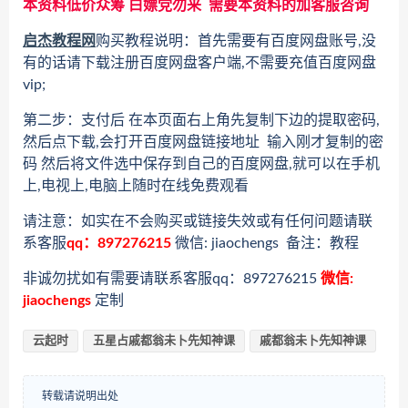
本资料低价众筹 白嫖党勿来 需要本资料的加客服咨询
启杰教程网
购买教程说明：首先需要有百度网盘账号,没
有的话请下载注册百度网盘客户端,不需要充值百度网盘
vip;
第二步：支付后 在本页面右上角先复制下边的提取密码,
然后点下载,会打开百度网盘链接地址 输入刚才复制的密
码 然后将文件选中保存到自己的百度网盘,就可以在手机
上,电视上,电脑上随时在线免费观看
请注意：如实在不会购买或链接失效或有任何问题请联
系客服
qq：897276215
微信: jiaochengs 备注：教程
非诚勿扰如有需要请联系客服qq：897276215
微信:
jiaochengs
定制
云起时
五星占戚都翁未卜先知神课
戚都翁未卜先知神课
转载请说明出处