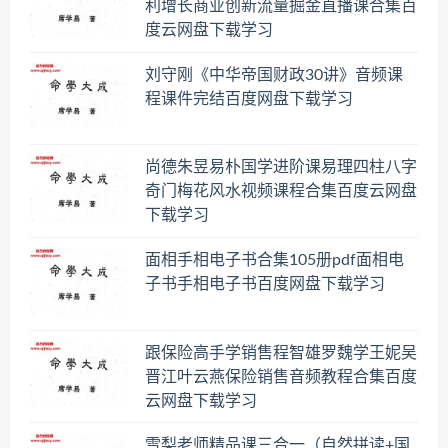
利增长商业创新流量掘金直播课合集百
度云网盘下载学习
刘守刚《中华帝国财政30讲》音频课
程课件完结百度网盘下载学习
尚德朱昱易朴国学进阶课易理四柱八字
奇门梅花风水视频课程合集百度云网盘
下载学习
面相手相电子书合集105册pdf面相电
子书手相电子书百度网盘下载学习
跟保险高手学销售程智雄罗魏学王妮吴
晋江叶云燕保险销售音频教程合集百度
云网盘下载学习
雪梨老师精品课三合一（自然拼读+国