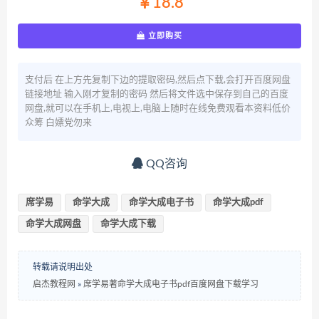
￥18.8
立即购买
支付后 在上方先复制下边的提取密码,然后点下载,会打开百度网盘
链接地址 输入刚才复制的密码 然后将文件选中保存到自己的百度
网盘,就可以在手机上,电视上,电脑上随时在线免费观看本资料低价
众筹 白嫖党勿来
QQ咨询
席学易
命学大成
命学大成电子书
命学大成pdf
命学大成网盘
命学大成下载
转载请说明出处
启杰教程网
»
席学易著命学大成电子书pdf百度网盘下载学习