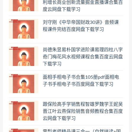
利增长商业创新流量掘金直播课合集百
度云网盘下载学习
刘守刚《中华帝国财政30讲》音频课
程课件完结百度网盘下载学习
尚德朱昱易朴国学进阶课易理四柱八字
奇门梅花风水视频课程合集百度云网盘
下载学习
面相手相电子书合集105册pdf面相电
子书手相电子书百度网盘下载学习
跟保险高手学销售程智雄罗魏学王妮吴
晋江叶云燕保险销售音频教程合集百度
云网盘下载学习
雪梨老师精品课三合一（自然拼读+国