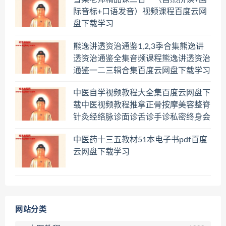
际音标+口语发音）视频课程百度云网
盘下载学习
熊逸讲透资治通鉴1,2,3季合集熊逸讲
透资治通鉴全集音频课程熊逸讲透资治
通鉴一二三辑合集百度云网盘下载学习
中医自学视频教程大全集百度云网盘下
载中医视频教程推拿正骨按摩美容整脊
针灸经络脉诊面诊舌诊手诊私密终身会
员百度网盘共享群
中医药十三五教材51本电子书pdf百度
云网盘下载学习
网站分类