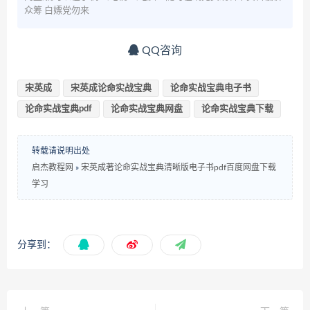
众筹 白嫖党勿来
QQ咨询
宋英成
宋英成论命实战宝典
论命实战宝典电子书
论命实战宝典pdf
论命实战宝典网盘
论命实战宝典下载
转载请说明出处
启杰教程网
»
宋英成著论命实战宝典清晰版电子书pdf百度网盘下载
学习
分享到：