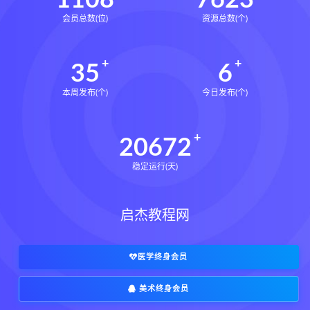
1108
7623
会员总数(位)
资源总数(个)
35
6
本周发布(个)
今日发布(个)
20672
稳定运行(天)
启杰教程网
医学终身会员
美术终身会员