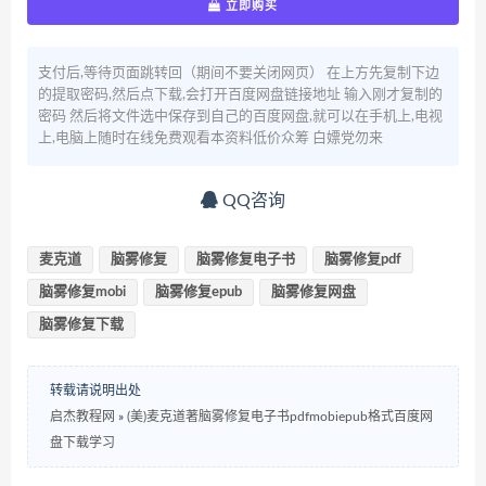
立即购买
支付后,等待页面跳转回（期间不要关闭网页） 在上方先复制下边
的提取密码,然后点下载,会打开百度网盘链接地址 输入刚才复制的
密码 然后将文件选中保存到自己的百度网盘,就可以在手机上,电视
上,电脑上随时在线免费观看本资料低价众筹 白嫖党勿来
QQ咨询
麦克道
脑雾修复
脑雾修复电子书
脑雾修复pdf
脑雾修复mobi
脑雾修复epub
脑雾修复网盘
脑雾修复下载
转载请说明出处
启杰教程网
»
(美)麦克道著脑雾修复电子书pdfmobiepub格式百度网
盘下载学习