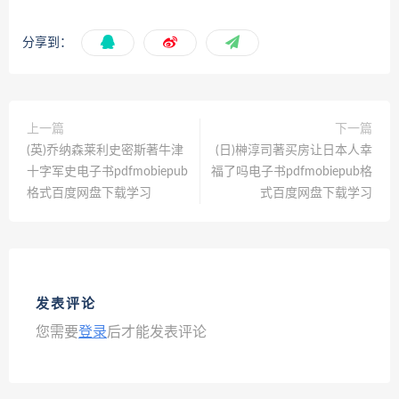
分享到：
上一篇
下一篇
(英)乔纳森莱利史密斯著牛津
(日)榊淳司著买房让日本人幸
十字军史电子书pdfmobiepub
福了吗电子书pdfmobiepub格
格式百度网盘下载学习
式百度网盘下载学习
发表评论
您需要
登录
后才能发表评论