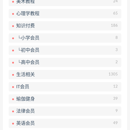
美术教程
24
心理学教程
65
知识付费
186
└小学会员
8
└初中会员
3
└高中会员
2
生活相关
1305
IT会员
12
瑜伽健身
39
法律会员
9
英语会员
49