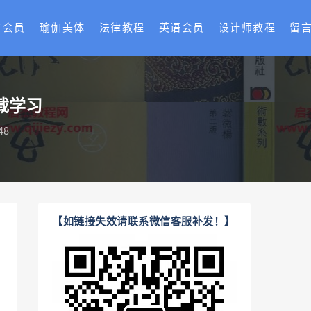
T会员
瑜伽美体
法律教程
英语会员
设计师教程
留
载学习
48
【如链接失效请联系微信客服补发！】