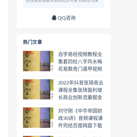
在线免费观看本资料低价众筹 白嫖党勿来
QQ咨询
热门文章
自学易经视频教程全
集套四柱八字风水梅
花易数奇门遁甲视频
教程六壬六爻八卦择
2022年抖音张琦商业
日罗盘教程百度云网
课程全集张琦盈利增
盘会员
长商业创新流量掘金
直播课合集百度云网
刘守刚《中华帝国财
盘下载学习
政30讲》音频课程课
件完结百度网盘下载
学习