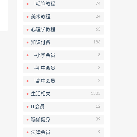
└毛笔教程
74
美术教程
24
心理学教程
65
知识付费
186
└小学会员
8
└初中会员
3
└高中会员
2
生活相关
1305
IT会员
12
瑜伽健身
39
法律会员
9