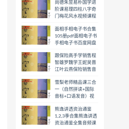
尚德朱昱易朴国学进
阶课易理四柱八字奇
门梅花风水视频课程
合集百度云网盘下载
面相手相电子书合集
学习
105册pdf面相电子书
手相电子书百度网盘
下载学习
跟保险高手学销售程
智雄罗魏学王妮吴晋
江叶云燕保险销售音
频教程合集百度云网
雪梨老师精品课三合
盘下载学习
一（自然拼读+国际
音标+口语发音）视
频课程百度云网盘下
熊逸讲透资治通鉴
载学习
1,2,3季合集熊逸讲透
资治通鉴全集音频课