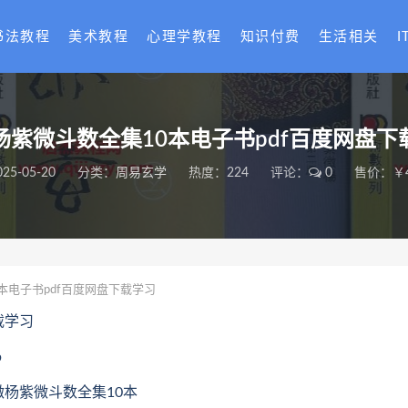
书法教程
美术教程
心理学教程
知识付费
生活相关
I
杨紫微斗数全集10本电子书pdf百度网盘下
025-05-20
分类：
周易玄学
热度：224
评论：
0
售价：￥
本电子书pdf百度网盘下载学习
载学习
b
紫微杨紫微斗数全集10本