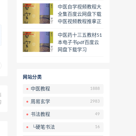
程熊逸讲透资治通鉴
中医自学视频教程大
一二三辑合集百度云
全集百度云网盘下载
网盘下载学习
中医视频教程推拿正
骨按摩美容整脊针灸
中医药十三五教材51
经络脉诊面诊舌诊手
本电子书pdf百度云
诊私密终身会员百度
网盘下载学习
网盘共享群
网站分类
中医教程
1888
篇
周易玄学
2983
习
书法教程
49
└硬笔书法
16