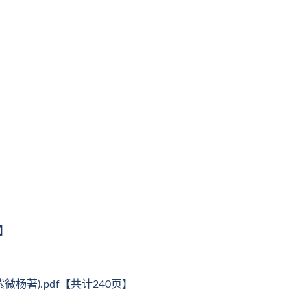
页】
杨著).pdf【共计240页】