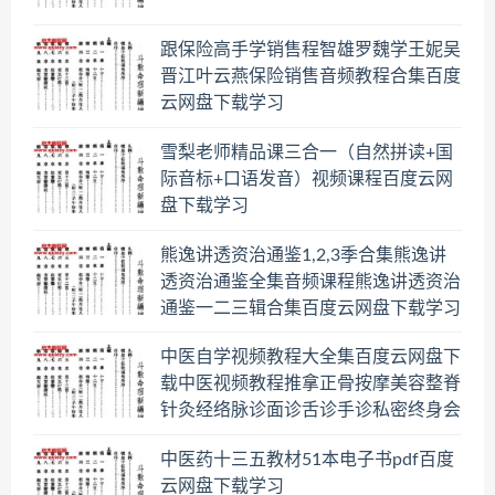
跟保险高手学销售程智雄罗魏学王妮吴
晋江叶云燕保险销售音频教程合集百度
云网盘下载学习
雪梨老师精品课三合一（自然拼读+国
际音标+口语发音）视频课程百度云网
盘下载学习
熊逸讲透资治通鉴1,2,3季合集熊逸讲
透资治通鉴全集音频课程熊逸讲透资治
通鉴一二三辑合集百度云网盘下载学习
中医自学视频教程大全集百度云网盘下
载中医视频教程推拿正骨按摩美容整脊
针灸经络脉诊面诊舌诊手诊私密终身会
员百度网盘共享群
中医药十三五教材51本电子书pdf百度
云网盘下载学习