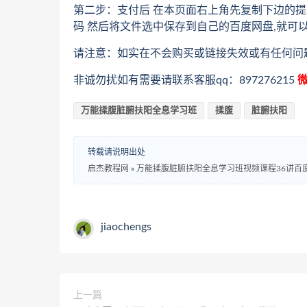
第二步：支付后 在本页面右上角先复制下边的提
码 然后将文件选中保存到自己的百度网盘,就可
请注意：如实在不会购买或链接失效或有任何问
非诚勿扰如有需要请联系客服qq：897276215
微
万能揉腹脏腑扶阳全息学习班
揉腹
脏腑扶阳
转载请说明出处
启杰教程网
»
万能揉腹脏腑扶阳全息学习班视频课程36讲百
jiaochengs
上一篇