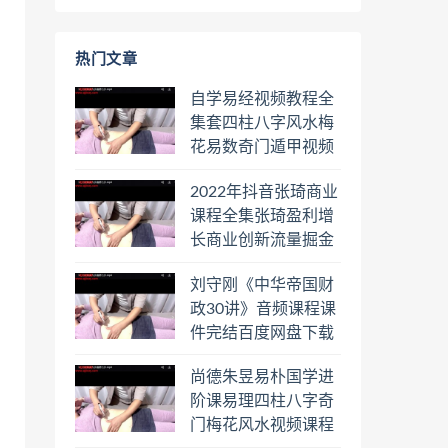
热门文章
自学易经视频教程全
集套四柱八字风水梅
花易数奇门遁甲视频
教程六壬六爻八卦择
2022年抖音张琦商业
日罗盘教程百度云网
课程全集张琦盈利增
盘会员
长商业创新流量掘金
直播课合集百度云网
刘守刚《中华帝国财
盘下载学习
政30讲》音频课程课
件完结百度网盘下载
学习
尚德朱昱易朴国学进
阶课易理四柱八字奇
门梅花风水视频课程