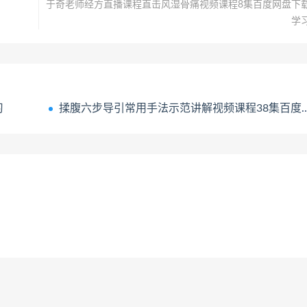
于奇老师经方直播课程直击风湿骨痛视频课程8集百度网盘下
学
习
揉腹六步导引常用手法示范讲解视频课程38集百度网盘下载学习