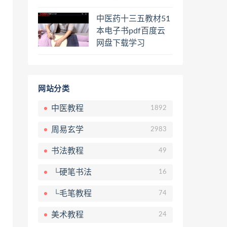
骨按摩美容整脊针灸
中医药十三五教材51
经络脉诊面诊舌诊手
本电子书pdf百度云
诊私密终身会员百度
网盘下载学习
网盘共享群
网站分类
中医教程
1892
周易玄学
2983
书法教程
49
└硬笔书法
16
└毛笔教程
74
美术教程
24