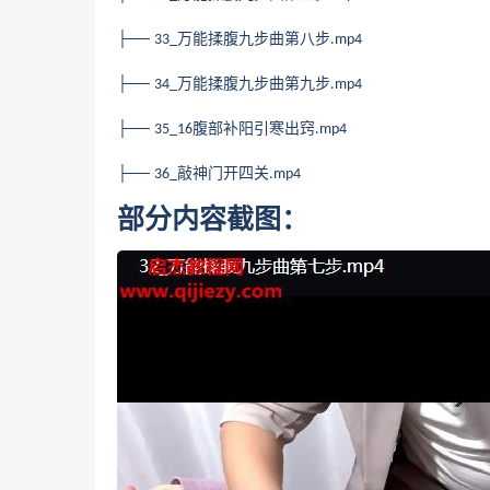
├──
万能揉腹九步曲第八步
33_
.mp4
├──
万能揉腹九步曲第九步
34_
.mp4
├──
腹部补阳引寒出窍
35_16
.mp4
├──
敲神门开四关
36_
.mp4
部分内容截图：