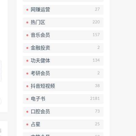
网赚运营
27
热门区
220
音乐会员
157
金融投资
2
功夫健体
134
考研会员
2
抖音短视频
38
电子书
2181
口腔会员
73
占星
25
篇