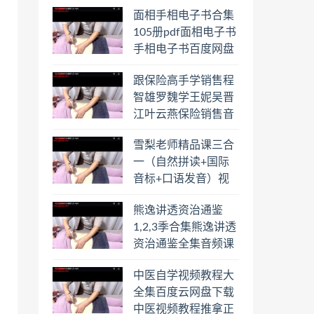
合集百度云网盘下载
面相手相电子书合集
学习
105册pdf面相电子书
手相电子书百度网盘
下载学习
跟保险高手学销售程
智雄罗魏学王妮吴晋
江叶云燕保险销售音
频教程合集百度云网
雪梨老师精品课三合
盘下载学习
一（自然拼读+国际
音标+口语发音）视
频课程百度云网盘下
熊逸讲透资治通鉴
载学习
1,2,3季合集熊逸讲透
资治通鉴全集音频课
程熊逸讲透资治通鉴
中医自学视频教程大
一二三辑合集百度云
全集百度云网盘下载
网盘下载学习
中医视频教程推拿正