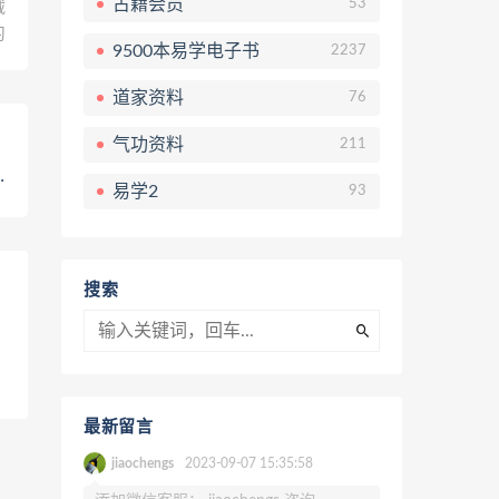
古籍会员
53
载
习
9500本易学电子书
2237
道家资料
76
气功资料
211
易学2
93
搜索
最新留言
jiaochengs
2023-09-07 15:35:58