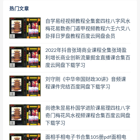
热门文章
自学易经视频教程全集套四柱八字风水
梅花易数奇门遁甲视频教程六壬六爻八
卦择日罗盘教程百度云网盘会员
2022年抖音张琦商业课程全集张琦盈
利增长商业创新流量掘金直播课合集百
度云网盘下载学习
刘守刚《中华帝国财政30讲》音频课
程课件完结百度网盘下载学习
尚德朱昱易朴国学进阶课易理四柱八字
奇门梅花风水视频课程合集百度云网盘
下载学习
面相手相电子书合集105册pdf面相电