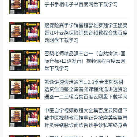
子书手相电子书百度网盘下载学习
跟保险高手学销售程智雄罗魏学王妮吴
晋江叶云燕保险销售音频教程合集百度
云网盘下载学习
雪梨老师精品课三合一（自然拼读+国
际音标+口语发音）视频课程百度云网
盘下载学习
熊逸讲透资治通鉴1,2,3季合集熊逸讲
透资治通鉴全集音频课程熊逸讲透资治
通鉴一二三辑合集百度云网盘下载学习
中医自学视频教程大全集百度云网盘下
载中医视频教程推拿正骨按摩美容整脊
针灸经络脉诊面诊舌诊手诊私密终身会
员百度网盘共享群