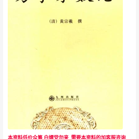
本资料低价众筹 白嫖党勿来 需要本资料的加客服咨询