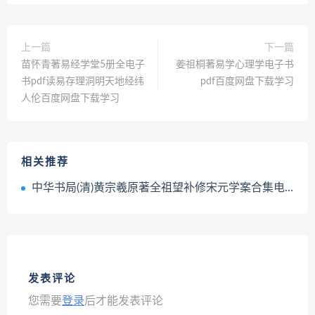
上一篇
下一篇
苗怀青著易经学堂5册全电子
姜祖桐著易学心理学电子书
书pdf读易存理洞明天地经纬
pdf百度网盘下载学习
人伦百度网盘下载学习
相关推荐
中华书局(清)黄宗羲原著全祖望补修宋元学案合集电子书pdf百度网盘下载学习
发表评论
您需要
登录
后才能发表评论