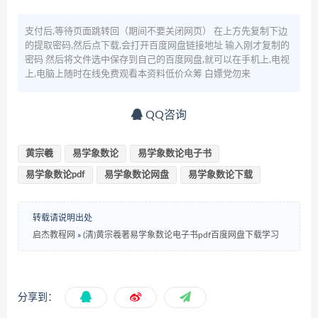
支付后,等待页面跳转回（期间不要关闭网页） 在上方先复制下边
的提取密码,然后点下载,会打开百度网盘链接地址 输入刚才复制的
密码 然后将文件选中保存到自己的百度网盘,就可以在手机上,电视
上,电脑上随时在线免费观看本资料低价众筹 白嫖党勿来
QQ咨询
黄宗羲
易学象数论
易学象数论电子书
易学象数论pdf
易学象数论网盘
易学象数论下载
转载请说明出处
启杰教程网
»
(清)黄宗羲著易学象数论电子书pdf百度网盘下载学习
分享到：