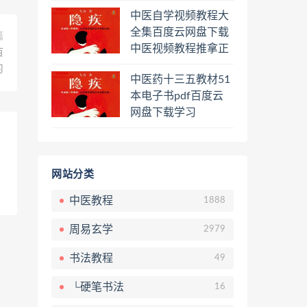
程熊逸讲透资治通鉴
中医自学视频教程大
一二三辑合集百度云
全集百度云网盘下载
网盘下载学习
篇
中医视频教程推拿正
百
骨按摩美容整脊针灸
习
中医药十三五教材51
经络脉诊面诊舌诊手
本电子书pdf百度云
诊私密终身会员百度
网盘下载学习
网盘共享群
网站分类
中医教程
1888
周易玄学
2979
书法教程
49
└硬笔书法
16