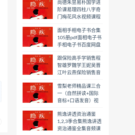
尚德朱昱易朴国学进
阶课易理四柱八字奇
门梅花风水视频课程
合集百度云网盘下载
面相手相电子书合集
学习
105册pdf面相电子书
手相电子书百度网盘
下载学习
跟保险高手学销售程
智雄罗魏学王妮吴晋
江叶云燕保险销售音
频教程合集百度云网
雪梨老师精品课三合
盘下载学习
一（自然拼读+国际
音标+口语发音）视
频课程百度云网盘下
熊逸讲透资治通鉴
载学习
1,2,3季合集熊逸讲透
资治通鉴全集音频课