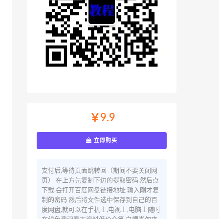
￥9.9
立即购买
支付后,等待页面跳转回（期间不要关闭网
页） 在上方先复制下边的提取密码,然后点
下载,会打开百度网盘链接地址 输入刚才复
制的密码 然后将文件选中保存到自己的百
度网盘,就可以在手机上,电视上,电脑上随时