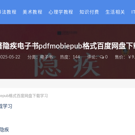
书法教程
美术教程
心理学教程
知识付费
生活相关
I
隐疾电子书pdfmobiepub格式百度网盘
025-05-22
分类：
电子书
热度：144
评论：
0
售价：￥9.
iepub格式百度网盘下载学习
下载学习
著隐疾