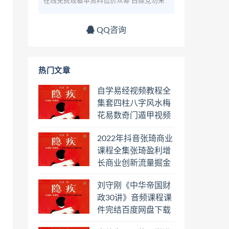
在线免费观看本资料低价众筹 白嫖党勿来
QQ咨询
热门文章
自学易经视频教程全
集套四柱八字风水梅
花易数奇门遁甲视频
教程六壬六爻八卦择
2022年抖音张琦商业
日罗盘教程百度云网
课程全集张琦盈利增
盘会员
长商业创新流量掘金
直播课合集百度云网
刘守刚《中华帝国财
盘下载学习
政30讲》音频课程课
件完结百度网盘下载
学习