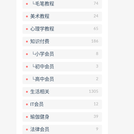
└毛笔教程
74
美术教程
24
心理学教程
65
知识付费
186
└小学会员
8
└初中会员
3
└高中会员
2
生活相关
1305
IT会员
12
瑜伽健身
39
法律会员
9