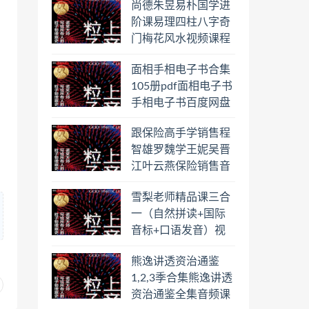
尚德朱昱易朴国学进
阶课易理四柱八字奇
门梅花风水视频课程
合集百度云网盘下载
面相手相电子书合集
学习
105册pdf面相电子书
手相电子书百度网盘
下载学习
跟保险高手学销售程
智雄罗魏学王妮吴晋
江叶云燕保险销售音
频教程合集百度云网
雪梨老师精品课三合
盘下载学习
一（自然拼读+国际
音标+口语发音）视
频课程百度云网盘下
熊逸讲透资治通鉴
载学习
1,2,3季合集熊逸讲透
资治通鉴全集音频课