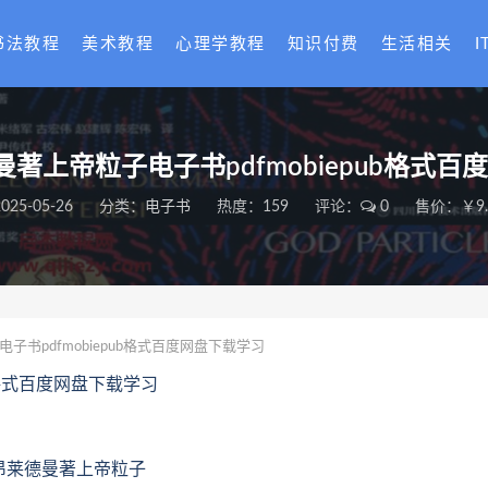
书法教程
美术教程
心理学教程
知识付费
生活相关
I
曼著上帝粒子电子书pdfmobiepub格式
025-05-26
分类：
电子书
热度：159
评论：
0
售价：￥9.
子书pdfmobiepub格式百度网盘下载学习
ub格式百度网盘下载学习
)利昂莱德曼著上帝粒子