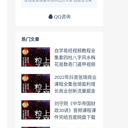
在线免费观看本资料低价众筹 白嫖党勿来
QQ咨询
热门文章
自学易经视频教程全
集套四柱八字风水梅
花易数奇门遁甲视频
教程六壬六爻八卦择
2022年抖音张琦商业
日罗盘教程百度云网
课程全集张琦盈利增
盘会员
长商业创新流量掘金
直播课合集百度云网
刘守刚《中华帝国财
盘下载学习
政30讲》音频课程课
件完结百度网盘下载
学习