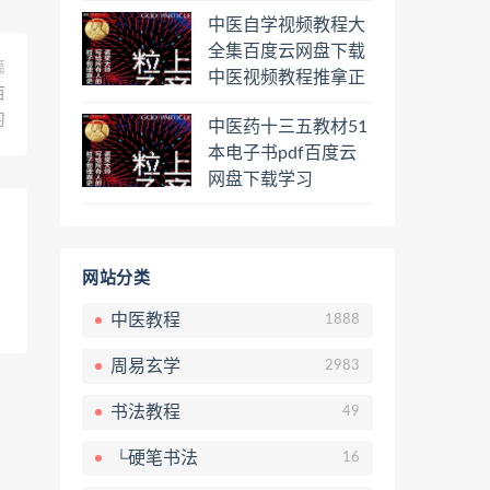
程熊逸讲透资治通鉴
中医自学视频教程大
一二三辑合集百度云
全集百度云网盘下载
网盘下载学习
篇
中医视频教程推拿正
百
骨按摩美容整脊针灸
习
中医药十三五教材51
经络脉诊面诊舌诊手
本电子书pdf百度云
诊私密终身会员百度
网盘下载学习
网盘共享群
网站分类
中医教程
1888
周易玄学
2983
书法教程
49
└硬笔书法
16