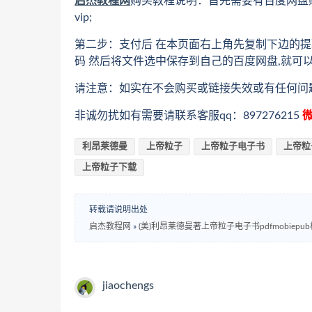
启杰教程网
购买教程说明：首先需要有百度网盘
vip;
第二步：支付后 在本页面右上角先复制下边的提
码 然后将文件选中保存到自己的百度网盘,就可
请注意：如实在不会购买或链接失效或有任何问
非诚勿扰如有需要请联系客服qq：897276215
微
利昂莱德曼
上帝粒子
上帝粒子电子书
上帝粒子
上帝粒子下载
转载请说明出处
启杰教程网
»
(美)利昂莱德曼著上帝粒子电子书pdfmobiep
jiaochengs