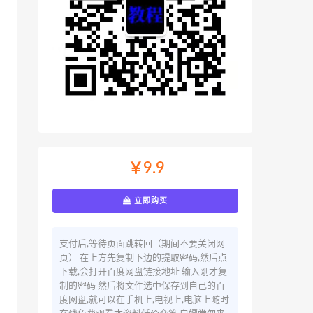
￥9.9
立即购买
支付后,等待页面跳转回（期间不要关闭网
页） 在上方先复制下边的提取密码,然后点
下载,会打开百度网盘链接地址 输入刚才复
制的密码 然后将文件选中保存到自己的百
度网盘,就可以在手机上,电视上,电脑上随时