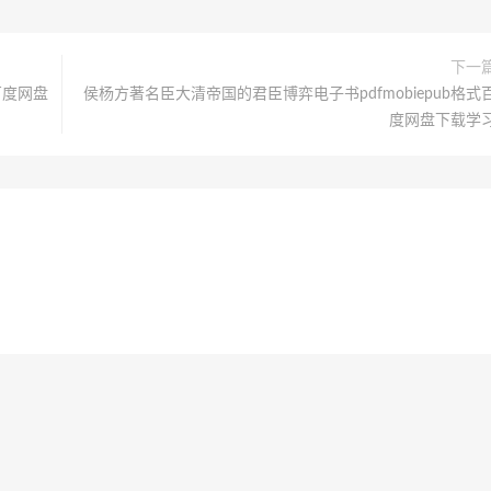
下一
百度网盘
侯杨方著名臣大清帝国的君臣博弈电子书pdfmobiepub格式
度网盘下载学