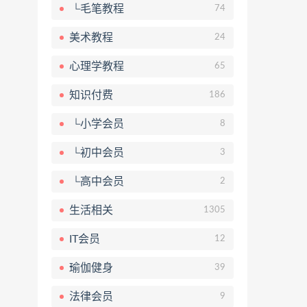
└毛笔教程
74
美术教程
24
心理学教程
65
知识付费
186
└小学会员
8
└初中会员
3
└高中会员
2
生活相关
1305
IT会员
12
瑜伽健身
39
法律会员
9