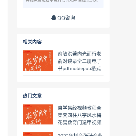
在线免费观看本资料低价众筹 白嫖党勿来
QQ咨询
相关内容
俞敏洪著向光而行老
俞对谈录全二册电子
书pdfmobiepub格式
百度网盘下载学习
热门文章
自学易经视频教程全
集套四柱八字风水梅
花易数奇门遁甲视频
教程六壬六爻八卦择