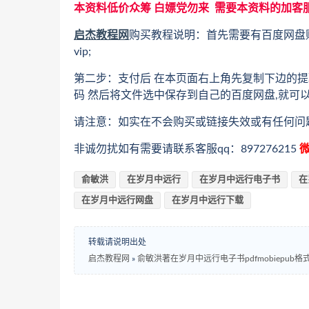
本资料低价众筹 白嫖党勿来 需要本资料的加客
启杰教程网
购买教程说明：首先需要有百度网盘
vip;
第二步：支付后 在本页面右上角先复制下边的提
码 然后将文件选中保存到自己的百度网盘,就可
请注意：如实在不会购买或链接失效或有任何问
非诚勿扰如有需要请联系客服qq：897276215
微
俞敏洪
在岁月中远行
在岁月中远行电子书
在
在岁月中远行网盘
在岁月中远行下载
转载请说明出处
启杰教程网
»
俞敏洪著在岁月中远行电子书pdfmobiepub