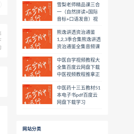
雪梨老师精品课三合
盘下载学习
一（自然拼读+国际
音标+口语发音）视
频课程百度云网盘下
熊逸讲透资治通鉴
载学习
篇
1,2,3季合集熊逸讲透
下
资治通鉴全集音频课
习
程熊逸讲透资治通鉴
中医自学视频教程大
一二三辑合集百度云
全集百度云网盘下载
网盘下载学习
中医视频教程推拿正
骨按摩美容整脊针灸
中医药十三五教材51
经络脉诊面诊舌诊手
本电子书pdf百度云
诊私密终身会员百度
网盘下载学习
网盘共享群
网站分类