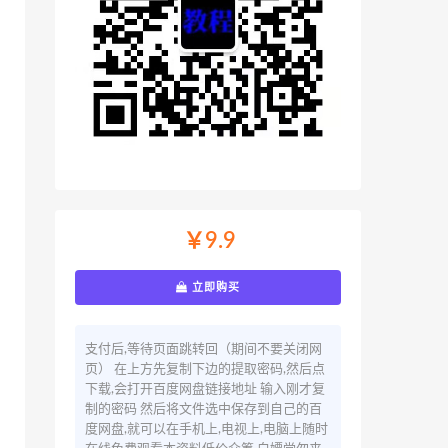
￥9.9
立即购买
支付后,等待页面跳转回（期间不要关闭网
页） 在上方先复制下边的提取密码,然后点
下载,会打开百度网盘链接地址 输入刚才复
制的密码 然后将文件选中保存到自己的百
度网盘,就可以在手机上,电视上,电脑上随时