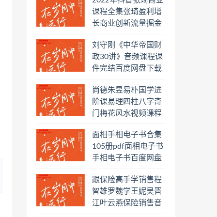
2022年抖音张琦商业
日罗盘教程百度云网
课程全集张琦盈利增
盘会员
长商业创新流量掘金
直播课合集百度云网
刘守刚《中华帝国财
盘下载学习
政30讲》音频课程课
件完结百度网盘下载
学习
尚德朱昱易朴国学进
阶课易理四柱八字奇
门梅花风水视频课程
合集百度云网盘下载
面相手相电子书合集
学习
105册pdf面相电子书
手相电子书百度网盘
下载学习
跟保险高手学销售程
智雄罗魏学王妮吴晋
江叶云燕保险销售音
频教程合集百度云网