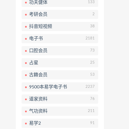
功夫健体
133
考研会员
2
抖音短视频
38
电子书
2181
口腔会员
73
占星
25
古籍会员
53
9500本易学电子书
2237
道家资料
76
气功资料
211
易学2
91