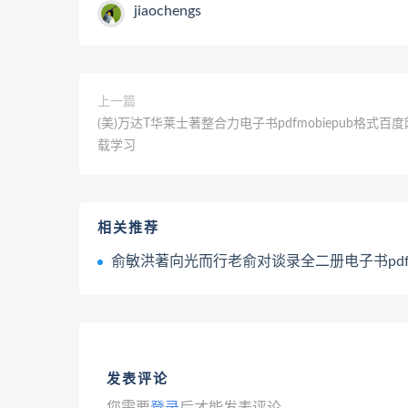
jiaochengs
上一篇
(美)万达T华莱士著整合力电子书pdfmobiepub格式百
载学习
相关推荐
俞敏洪著向光而行老俞对谈录全二册电子书pdfmobiepub格式百度网盘下
发表评论