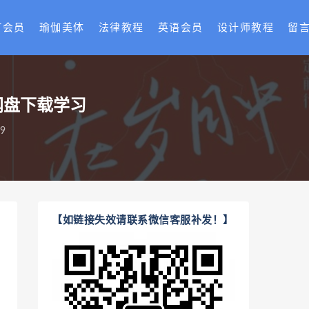
T会员
瑜伽美体
法律教程
英语会员
设计师教程
留
度网盘下载学习
9
【如链接失效请联系微信客服补发！】