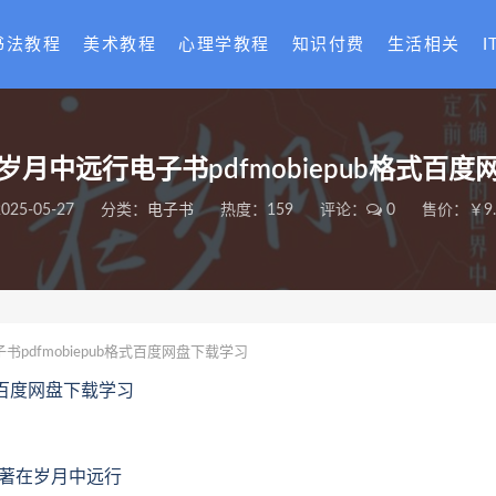
书法教程
美术教程
心理学教程
知识付费
生活相关
I
月中远行电子书pdfmobiepub格式百
025-05-27
分类：
电子书
热度：159
评论：
0
售价：￥9.
pdfmobiepub格式百度网盘下载学习
式百度网盘下载学习
敏洪著在岁月中远行