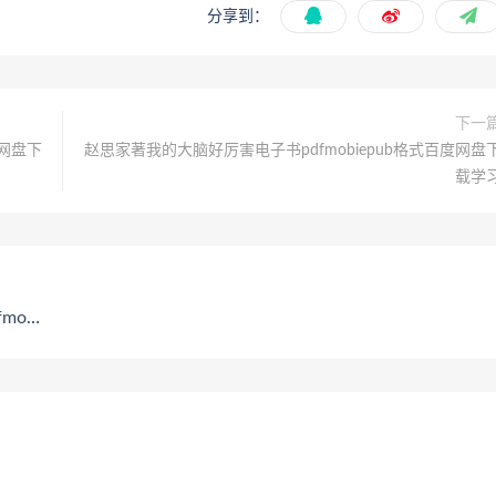
分享到：
下一
度网盘下
赵思家著我的大脑好厉害电子书pdfmobiepub格式百度网盘
载学
载学习