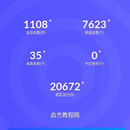
1108
7623
会员总数(位)
资源总数(个)
35
0
本周发布(个)
今日发布(个)
20672
稳定运行(天)
启杰教程网