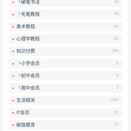
└硬笔书法
16
└毛笔教程
74
美术教程
24
心理学教程
65
知识付费
186
└小学会员
8
└初中会员
3
└高中会员
2
生活相关
1305
IT会员
12
瑜伽健身
39