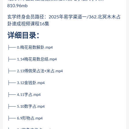
810.96mb
玄学终身会员路径：2025年易学渠道一/362.北冥木木占
卦速成视频课程16集
详细目录：
├──
梅花易数解卦
0.
.mp4
├──
梅花易数总结
1.14
.mp4
├──
傅佩荣占法
米占
2.13
+
.mp4
├──
金钱卦
3.12
.mp4
├──
字占
4.11
.mp4
├──
数字占
5.10
.mp4
├──
形物占
6.9
.mp4