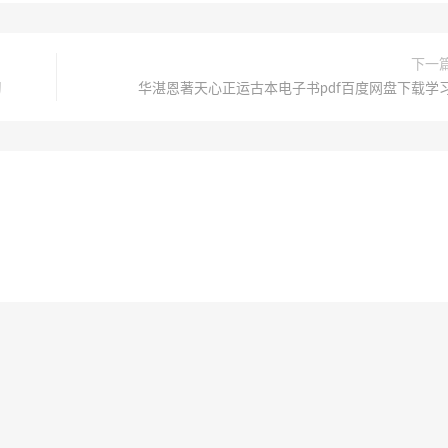
下一
习
华湛恩著天心正运古本电子书pdf百度网盘下载学