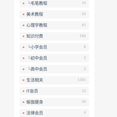
└毛笔教程
74
美术教程
24
心理学教程
65
知识付费
186
└小学会员
8
└初中会员
3
└高中会员
2
生活相关
1305
IT会员
12
瑜伽健身
39
法律会员
9