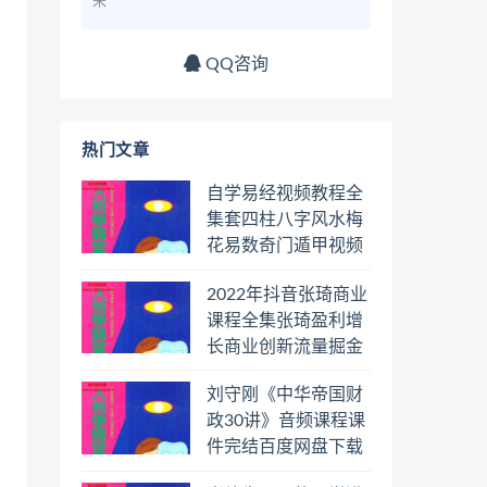
来
QQ咨询
热门文章
自学易经视频教程全
集套四柱八字风水梅
花易数奇门遁甲视频
教程六壬六爻八卦择
2022年抖音张琦商业
日罗盘教程百度云网
课程全集张琦盈利增
盘会员
长商业创新流量掘金
直播课合集百度云网
刘守刚《中华帝国财
盘下载学习
政30讲》音频课程课
件完结百度网盘下载
学习