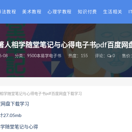
书法教程
美术教程
心理学教程
知识付费
生活相关
I
著人相学随堂笔记与心得电子书pdf百度网
6-08
分类：
9500本易学电子书
热度：155
评论：
0
售价：
相学随堂笔记与心得电子书pdf百度网盘下载学习
度网盘下载学习
7.05mb
人相学随堂笔记与心得