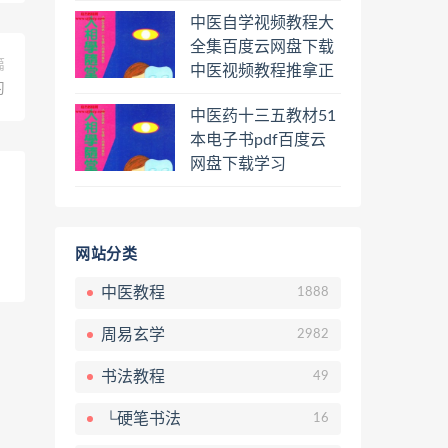
程熊逸讲透资治通鉴
中医自学视频教程大
一二三辑合集百度云
全集百度云网盘下载
网盘下载学习
篇
中医视频教程推拿正
习
骨按摩美容整脊针灸
中医药十三五教材51
经络脉诊面诊舌诊手
本电子书pdf百度云
诊私密终身会员百度
网盘下载学习
网盘共享群
网站分类
中医教程
1888
周易玄学
2982
书法教程
49
└硬笔书法
16