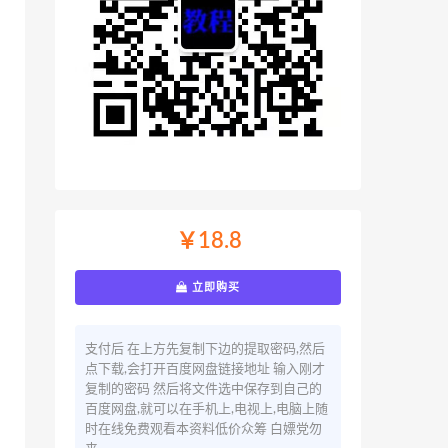
￥18.8
立即购买
支付后 在上方先复制下边的提取密码,然后
点下载,会打开百度网盘链接地址 输入刚才
复制的密码 然后将文件选中保存到自己的
百度网盘,就可以在手机上,电视上,电脑上随
时在线免费观看本资料低价众筹 白嫖党勿