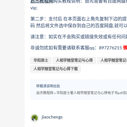
启杰教程网
购买教程说明：首先需要有百度网盘
vip;
第二步：支付后 在本页面右上角先复制下边的提
码 然后将文件选中保存到自己的百度网盘,就可
请注意：如实在不会购买或链接失效或有任何问
非诚勿扰如有需要请联系客服qq：897276215
微
华阳居士
人相学随堂笔记与心得
人相学随堂笔记
人相学随堂笔记与心得下载
转载请说明出处
启杰教程网
»
华阳居士著人相学随堂笔记与心得电子书pdf
jiaochengs