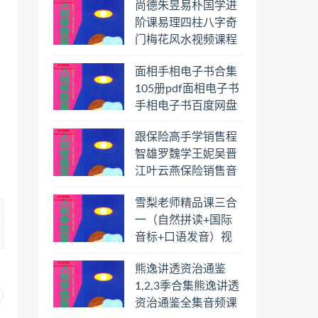
尚德朱昱易朴国学进
阶课易理四柱八字奇
门梅花风水视频课程
合集百度云网盘下载
面相手相电子书合集
学习
105册pdf面相电子书
手相电子书百度网盘
下载学习
跟保险高手学销售程
智雄罗魏学王妮吴晋
江叶云燕保险销售音
频教程合集百度云网
雪梨老师精品课三合
盘下载学习
一（自然拼读+国际
音标+口语发音）视
频课程百度云网盘下
熊逸讲透资治通鉴
载学习
1,2,3季合集熊逸讲透
资治通鉴全集音频课