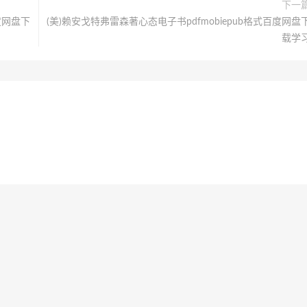
下一
度网盘下
(美)赖安戈特弗雷森著心态电子书pdfmobiepub格式百度网盘
载学