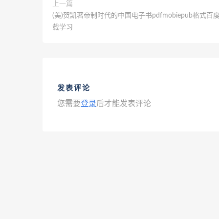
上一篇
(美)贺凯著帝制时代的中国电子书pdfmobiepub格式百
载学习
发表评论
您需要
登录
后才能发表评论