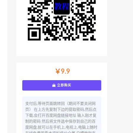
￥9.9
立即购买
支付后,等待页面跳转回（期间不要关闭网
页） 在上方先复制下边的提取密码,然后点
下载,会打开百度网盘链接地址 输入刚才复
制的密码 然后将文件选中保存到自己的百
度网盘,就可以在手机上,电视上,电脑上随时