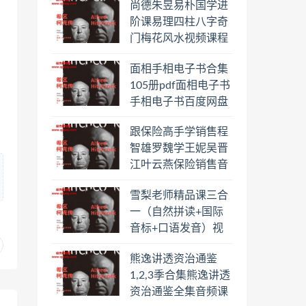
尚德朱昱易朴国学进
阶课易理四柱八字奇
门梅花风水视频课程
合集百度云网盘下载
面相手相电子书合集
学习
105册pdf面相电子书
手相电子书百度网盘
下载学习
跟保险高手学销售程
智雄罗魏学王妮吴晋
江叶云燕保险销售音
频教程合集百度云网
雪梨老师精品课三合
盘下载学习
一（自然拼读+国际
音标+口语发音）视
频课程百度云网盘下
熊逸讲透资治通鉴
载学习
1,2,3季合集熊逸讲透
资治通鉴全集音频课