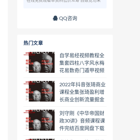
在线免费观看本资料低价众筹 白嫖党勿来
QQ咨询
热门文章
自学易经视频教程全
集套四柱八字风水梅
花易数奇门遁甲视频
教程六壬六爻八卦择
2022年抖音张琦商业
日罗盘教程百度云网
课程全集张琦盈利增
盘会员
长商业创新流量掘金
直播课合集百度云网
刘守刚《中华帝国财
盘下载学习
政30讲》音频课程课
件完结百度网盘下载
学习