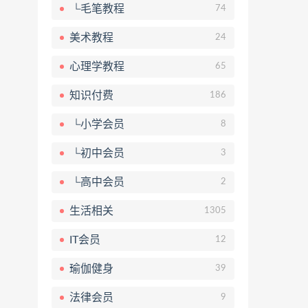
└毛笔教程
74
美术教程
24
心理学教程
65
知识付费
186
└小学会员
8
└初中会员
3
└高中会员
2
生活相关
1305
IT会员
12
瑜伽健身
39
法律会员
9