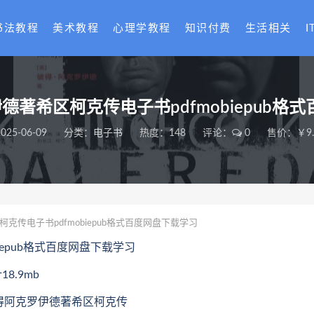
书法教程
美术教程
心理学教程
知识付费
生活相关
I
伊德著希区柯克传电子书pdfmobiepub格
025-06-09
分类：
电子书
热度：148
评论：
0
售价：￥9.
克传电子书pdfmobiepub格式百度网盘下载学习
iepub格式百度网盘下载学习
8.9mb
)彼得阿克罗伊德著希区柯克传