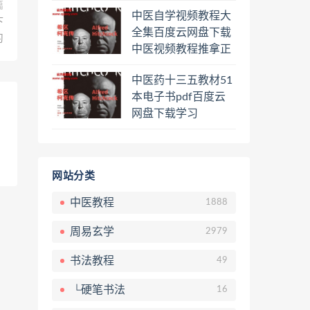
程熊逸讲透资治通鉴
篇
中医自学视频教程大
一二三辑合集百度云
下
全集百度云网盘下载
网盘下载学习
习
中医视频教程推拿正
骨按摩美容整脊针灸
中医药十三五教材51
经络脉诊面诊舌诊手
本电子书pdf百度云
诊私密终身会员百度
网盘下载学习
网盘共享群
网站分类
中医教程
1888
周易玄学
2979
书法教程
49
└硬笔书法
16