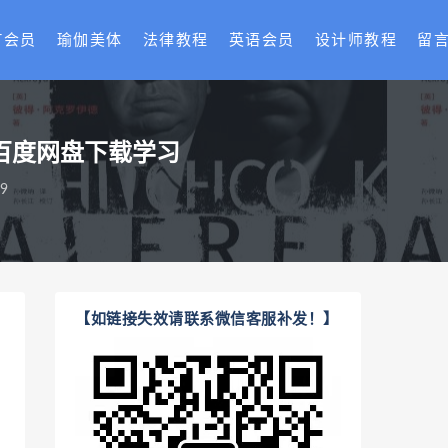
T会员
瑜伽美体
法律教程
英语会员
设计师教程
留
式百度网盘下载学习
9
【如链接失效请联系微信客服补发！】