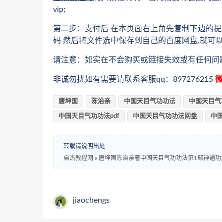
vip;
第二步：支付后 在本页面右上角先复制下边的提
码 然后将文件选中保存到自己的百度网盘,就可
请注意：如实在不会购买或链接失效或有任何问
非诚勿扰如有需要请联系客服qq：897276215
微
唐坤国
陈治亲
中国天目气功功法
中国天目气
中国天目气功功法pdf
中国天目气功功法网盘
中
转载请说明出处
启杰教程网
»
唐坤国陈治亲著中国天目气功功法第1部神通功
jiaochengs