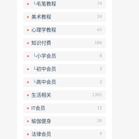
└毛笔教程
74
美术教程
24
心理学教程
65
知识付费
186
└小学会员
8
└初中会员
3
└高中会员
2
生活相关
1305
IT会员
12
瑜伽健身
39
法律会员
9