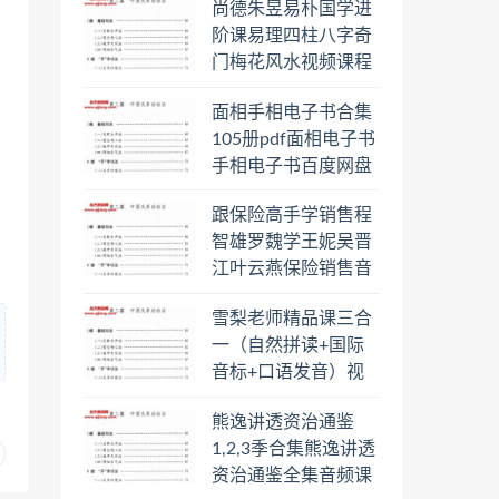
尚德朱昱易朴国学进
阶课易理四柱八字奇
门梅花风水视频课程
合集百度云网盘下载
面相手相电子书合集
学习
105册pdf面相电子书
手相电子书百度网盘
下载学习
跟保险高手学销售程
智雄罗魏学王妮吴晋
江叶云燕保险销售音
频教程合集百度云网
雪梨老师精品课三合
盘下载学习
一（自然拼读+国际
音标+口语发音）视
频课程百度云网盘下
熊逸讲透资治通鉴
载学习
1,2,3季合集熊逸讲透
资治通鉴全集音频课