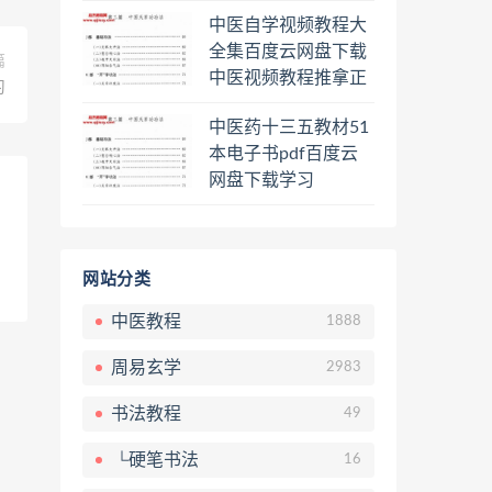
程熊逸讲透资治通鉴
中医自学视频教程大
一二三辑合集百度云
全集百度云网盘下载
网盘下载学习
篇
中医视频教程推拿正
习
骨按摩美容整脊针灸
中医药十三五教材51
经络脉诊面诊舌诊手
本电子书pdf百度云
诊私密终身会员百度
网盘下载学习
网盘共享群
网站分类
中医教程
1888
周易玄学
2983
书法教程
49
└硬笔书法
16