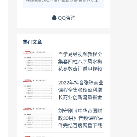
在线免费观看本资料低价众筹 白嫖党勿来
QQ咨询
热门文章
自学易经视频教程全
集套四柱八字风水梅
花易数奇门遁甲视频
教程六壬六爻八卦择
2022年抖音张琦商业
日罗盘教程百度云网
课程全集张琦盈利增
盘会员
长商业创新流量掘金
直播课合集百度云网
刘守刚《中华帝国财
盘下载学习
政30讲》音频课程课
件完结百度网盘下载
学习