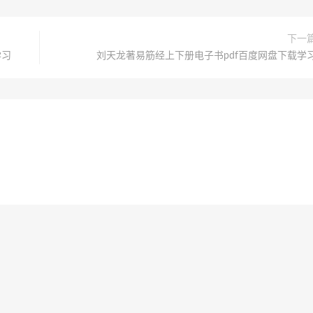
下一
学习
刘天龙著易筋经上下册电子书pdf百度网盘下载学