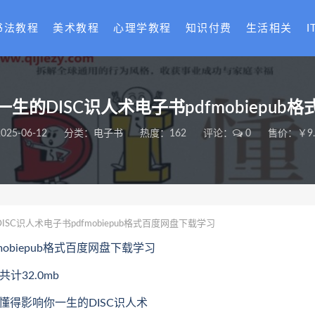
书法教程
美术教程
心理学教程
知识付费
生活相关
I
生的DISC识人术电子书pdfmobiepub
025-06-12
分类：
电子书
热度：162
评论：
0
售价：￥9.
C识人术电子书pdfmobiepub格式百度网盘下载学习
obiepub格式百度网盘下载学习
计32.0mb
亮著懂得影响你一生的DISC识人术