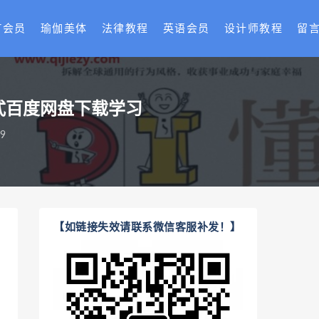
T会员
瑜伽美体
法律教程
英语会员
设计师教程
留
格式百度网盘下载学习
9
【如链接失效请联系微信客服补发！】