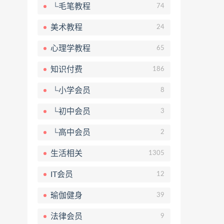
└毛笔教程
74
美术教程
24
心理学教程
65
知识付费
186
└小学会员
8
└初中会员
3
└高中会员
2
生活相关
1305
IT会员
12
瑜伽健身
39
法律会员
9