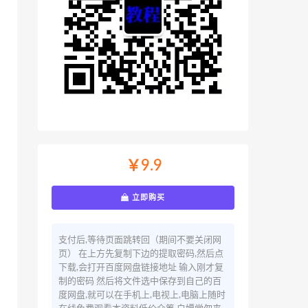
￥9.9
立即购买
支付后,等待页面跳转回（期间不要关闭网
页） 在上方先复制下边的提取密码,然后点
下载,会打开百度网盘链接地址 输入刚才复
制的密码 然后将文件选中保存到自己的百
度网盘,就可以在手机上,电视上,电脑上随时