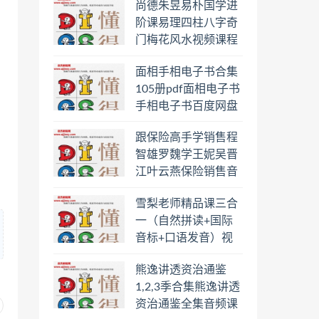
尚德朱昱易朴国学进
阶课易理四柱八字奇
门梅花风水视频课程
合集百度云网盘下载
面相手相电子书合集
学习
105册pdf面相电子书
手相电子书百度网盘
下载学习
跟保险高手学销售程
智雄罗魏学王妮吴晋
江叶云燕保险销售音
频教程合集百度云网
雪梨老师精品课三合
盘下载学习
一（自然拼读+国际
音标+口语发音）视
频课程百度云网盘下
熊逸讲透资治通鉴
载学习
1,2,3季合集熊逸讲透
资治通鉴全集音频课