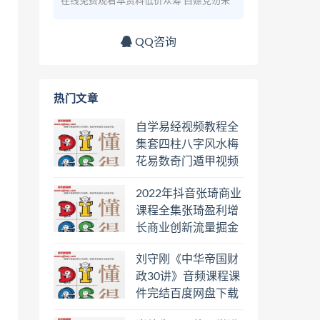
在线免费观看本资料低价众筹 白嫖党勿来
QQ咨询
热门文章
自学易经视频教程全
集套四柱八字风水梅
花易数奇门遁甲视频
教程六壬六爻八卦择
2022年抖音张琦商业
日罗盘教程百度云网
课程全集张琦盈利增
盘会员
长商业创新流量掘金
直播课合集百度云网
刘守刚《中华帝国财
盘下载学习
政30讲》音频课程课
件完结百度网盘下载
学习