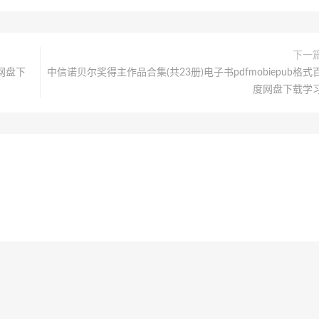
下一
度网盘下
中信诺贝尔奖得主作品合集(共23册)电子书pdfmobiepub格式
度网盘下载学