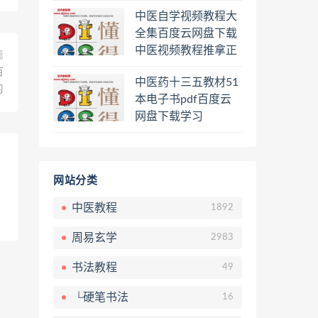
程熊逸讲透资治通鉴
中医自学视频教程大
一二三辑合集百度云
全集百度云网盘下载
网盘下载学习
中医视频教程推拿正
篇
骨按摩美容整脊针灸
百
中医药十三五教材51
经络脉诊面诊舌诊手
习
本电子书pdf百度云
诊私密终身会员百度
网盘下载学习
网盘共享群
网站分类
中医教程
1892
周易玄学
2983
书法教程
49
└硬笔书法
16