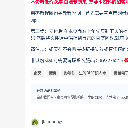
本资料低价众筹 白嫖党勿来 需要本资料的加客
启杰教程网
购买教程说明：首先需要有百度网盘
vip;
第二步：支付后 在本页面右上角先复制下边的提
码 然后将文件选中保存到自己的百度网盘,就可
请注意：如实在不会购买或链接失效或有任何问
非诚勿扰如有需要请联系客服qq：897276215
微
俞亮
懂得
影响你一生的DISC识人术
懂得电
转载请说明出处
启杰教程网
»
俞亮著懂得影响你一生的DISC识人术电子书pdf
jiaochengs