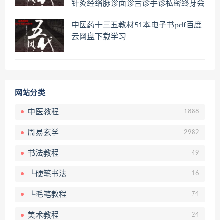
针灸经络脉诊面诊舌诊手诊私密终身会
员百度网盘共享群
中医药十三五教材51本电子书pdf百度
云网盘下载学习
网站分类
中医教程
1888
周易玄学
2982
书法教程
49
└硬笔书法
16
└毛笔教程
74
美术教程
24