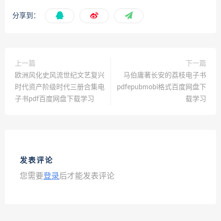
分享到：
上一篇
下一篇
欧洲风化史风流世纪文艺复兴
马伯庸著长安的荔枝电子书
时代资产阶级时代三册合集电
pdfepubmobi格式百度网盘下
子书pdf百度网盘下载学习
载学习
发表评论
您需要
登录
后才能发表评论