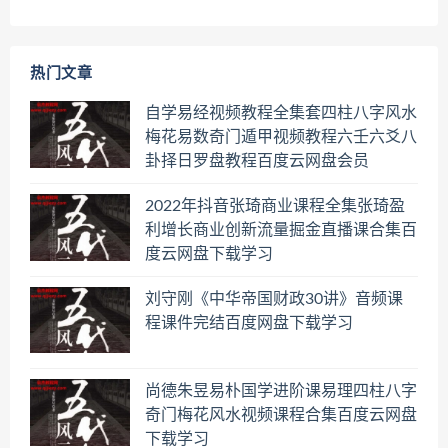
热门文章
自学易经视频教程全集套四柱八字风水
梅花易数奇门遁甲视频教程六壬六爻八
卦择日罗盘教程百度云网盘会员
2022年抖音张琦商业课程全集张琦盈
利增长商业创新流量掘金直播课合集百
度云网盘下载学习
刘守刚《中华帝国财政30讲》音频课
程课件完结百度网盘下载学习
尚德朱昱易朴国学进阶课易理四柱八字
奇门梅花风水视频课程合集百度云网盘
下载学习