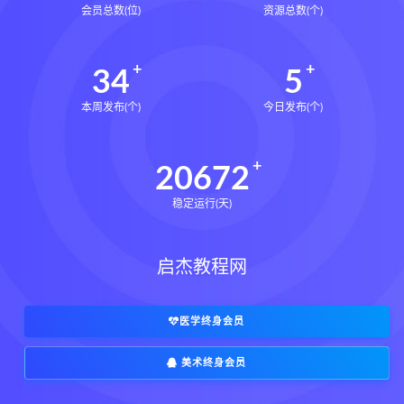
会员总数(位)
资源总数(个)
34
5
本周发布(个)
今日发布(个)
20672
稳定运行(天)
启杰教程网
医学终身会员
美术终身会员