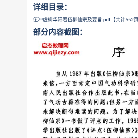
详细目录：
伍冲虚柳华阳著伍柳仙宗及要旨.pdf【共计652
部分内容截图：