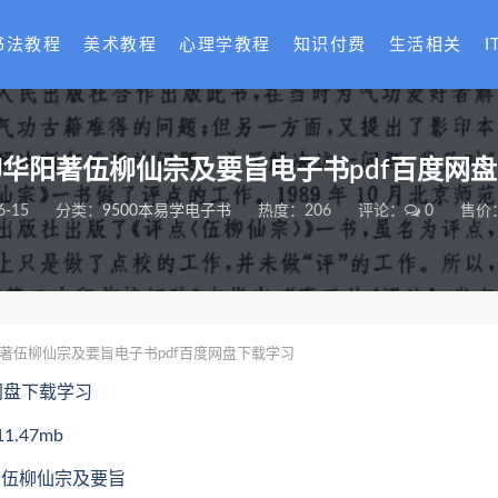
书法教程
美术教程
心理学教程
知识付费
生活相关
I
华阳著伍柳仙宗及要旨电子书pdf百度网
6-15
分类：
9500本易学电子书
热度：206
评论：
0
售价：
著伍柳仙宗及要旨电子书pdf百度网盘下载学习
网盘下载学习
.47mb
阳著伍柳仙宗及要旨