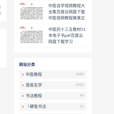
程熊逸讲透资治通鉴
中医自学视频教程大
一二三辑合集百度云
篇
全集百度云网盘下载
网盘下载学习
习
中医视频教程推拿正
骨按摩美容整脊针灸
中医药十三五教材51
经络脉诊面诊舌诊手
本电子书pdf百度云
诊私密终身会员百度
网盘下载学习
网盘共享群
网站分类
中医教程
1888
周易玄学
2983
书法教程
49
└硬笔书法
16