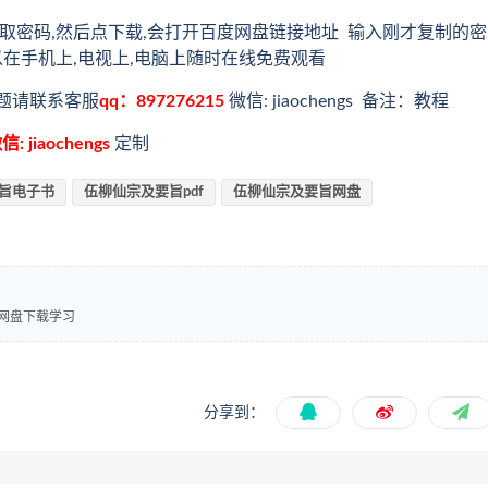
取密码,然后点下载,会打开百度网盘链接地址 输入刚才复制的密
以在手机上,电视上,电脑上随时在线免费观看
题请联系客服
qq：897276215
微信: jiaochengs 备注：教程
信: jiaochengs
定制
旨电子书
伍柳仙宗及要旨pdf
伍柳仙宗及要旨网盘
度网盘下载学习
分享到：