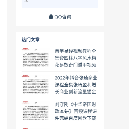
来
QQ咨询
热门文章
自学易经视频教程全
集套四柱八字风水梅
花易数奇门遁甲视频
教程六壬六爻八卦择
2022年抖音张琦商业
日罗盘教程百度云网
课程全集张琦盈利增
盘会员
长商业创新流量掘金
直播课合集百度云网
刘守刚《中华帝国财
盘下载学习
政30讲》音频课程课
件完结百度网盘下载
学习