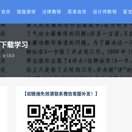
T会员
瑜伽美体
法律教程
英语会员
设计师教程
留
盘下载学习
￥18.8
【如链接失效请联系微信客服补发！】