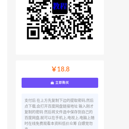
￥18.8
立即购买
支付后 在上方先复制下边的提取密码,然后
点下载,会打开百度网盘链接地址 输入刚才
复制的密码 然后将文件选中保存到自己的
百度网盘,就可以在手机上,电视上,电脑上随
时在线免费观看本资料低价众筹 白嫖党勿