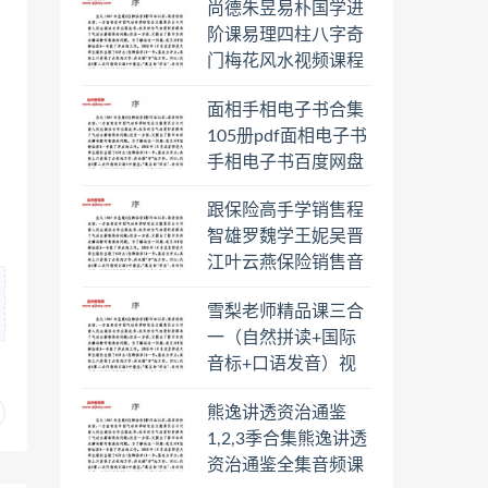
尚德朱昱易朴国学进
阶课易理四柱八字奇
门梅花风水视频课程
合集百度云网盘下载
面相手相电子书合集
学习
105册pdf面相电子书
手相电子书百度网盘
下载学习
跟保险高手学销售程
智雄罗魏学王妮吴晋
江叶云燕保险销售音
频教程合集百度云网
雪梨老师精品课三合
盘下载学习
一（自然拼读+国际
音标+口语发音）视
频课程百度云网盘下
熊逸讲透资治通鉴
载学习
1,2,3季合集熊逸讲透
资治通鉴全集音频课