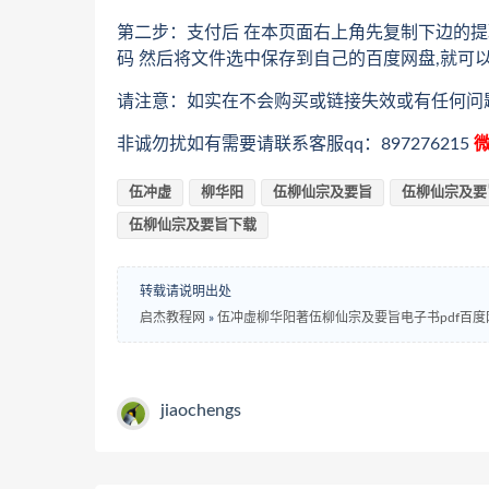
第二步：支付后 在本页面右上角先复制下边的提
码 然后将文件选中保存到自己的百度网盘,就可
请注意：如实在不会购买或链接失效或有任何问
非诚勿扰如有需要请联系客服qq：897276215
微
伍冲虚
柳华阳
伍柳仙宗及要旨
伍柳仙宗及要
伍柳仙宗及要旨下载
转载请说明出处
启杰教程网
»
伍冲虚柳华阳著伍柳仙宗及要旨电子书pdf百
jiaochengs