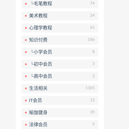
└毛笔教程
74
美术教程
24
心理学教程
65
知识付费
186
└小学会员
8
└初中会员
3
└高中会员
2
生活相关
1305
IT会员
12
瑜伽健身
39
法律会员
9