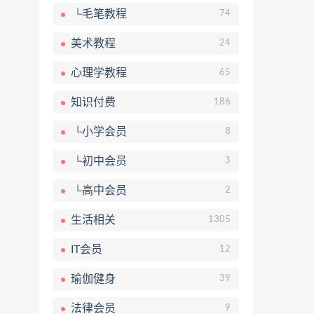
└毛笔教程
74
美术教程
24
心理学教程
65
知识付费
186
└小学会员
8
└初中会员
3
└高中会员
2
生活相关
1305
IT会员
12
瑜伽健身
39
法律会员
9