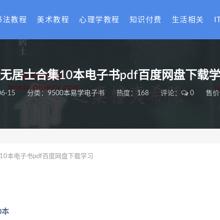
书法教程
美术教程
心理学教程
知识付费
生活相关
I
无居士合集10本电子书pdf百度网盘下载
06-15
分类：
9500本易学电子书
热度：168
评论：
0
售价
10本电子书pdf百度网盘下载学习
0本