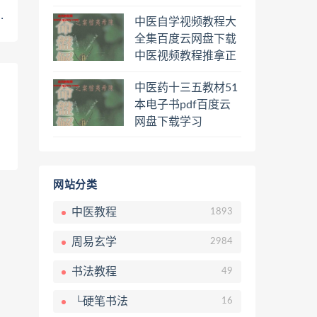
程熊逸讲透资治通鉴
中医自学视频教程大
一二三辑合集百度云
全集百度云网盘下载
网盘下载学习
中医视频教程推拿正
骨按摩美容整脊针灸
中医药十三五教材51
经络脉诊面诊舌诊手
本电子书pdf百度云
诊私密终身会员百度
网盘下载学习
网盘共享群
网站分类
中医教程
1893
周易玄学
2984
书法教程
49
└硬笔书法
16