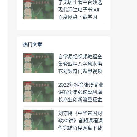
了无居士著兰台妙选
现代评注电子书pdf
百度网盘下载学习
热门文章
自学易经视频教程全
集套四柱八字风水梅
花易数奇门遁甲视频
教程六壬六爻八卦择
2022年抖音张琦商业
日罗盘教程百度云网
课程全集张琦盈利增
盘会员
长商业创新流量掘金
直播课合集百度云网
刘守刚《中华帝国财
盘下载学习
政30讲》音频课程课
件完结百度网盘下载
学习