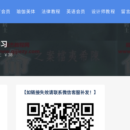
T会员
瑜伽美体
法律教程
英语会员
设计师教程
留
学习
：￥38
【如链接失效请联系微信客服补发！】