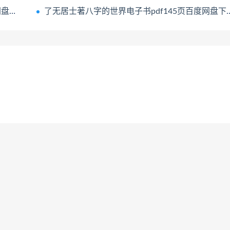
学习
了无居士著八字的世界电子书pdf145页百度网盘下载学习