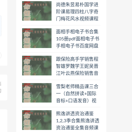
尚德朱昱易朴国学进
阶课易理四柱八字奇
门梅花风水视频课程
合集百度云网盘下载
面相手相电子书合集
学习
105册pdf面相电子书
手相电子书百度网盘
下载学习
跟保险高手学销售程
智雄罗魏学王妮吴晋
江叶云燕保险销售音
频教程合集百度云网
篇
雪梨老师精品课三合
盘下载学习
习
一（自然拼读+国际
音标+口语发音）视
频课程百度云网盘下
熊逸讲透资治通鉴
载学习
1,2,3季合集熊逸讲透
资治通鉴全集音频课