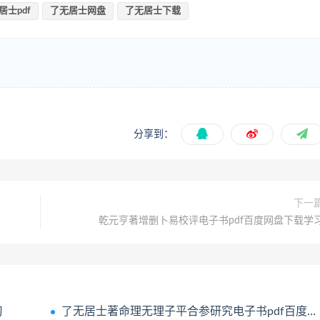
居士pdf
了无居士网盘
了无居士下载
分享到：
下一
乾元亨著增删卜易校评电子书pdf百度网盘下载学
习
了无居士著命理无理子平合参研究电子书pdf百度网盘下载学习