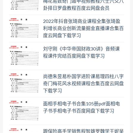
梅花易数奇门遁甲视频教程六壬六爻八
卦择日罗盘教程百度云网盘会员
2022年抖音张琦商业课程全集张琦盈
利增长商业创新流量掘金直播课合集百
度云网盘下载学习
刘守刚《中华帝国财政30讲》音频课
程课件完结百度网盘下载学习
尚德朱昱易朴国学进阶课易理四柱八字
奇门梅花风水视频课程合集百度云网盘
下载学习
面相手相电子书合集105册pdf面相电
子书手相电子书百度网盘下载学习
跟保险高手学销售程智雄罗魏学王妮吴