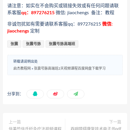
请注意：如实在不会购买或链接失效或有任何问题请联
系客服
qq：897276215
微信: jiaochengs 备注：教程
非诚勿扰如有需要请联系客服qq：897276215
微信:
jiaochengs
定制
张震
张震号脉
张震号脉高端班
转载请说明出处
启杰教程网
»
张震号脉高端班2天视频课程百度网盘下载学习
分享到：
上一篇
下一篇
信美竹信氏砭灸疗法视频课程
吞咽障碍康复技术电子书pdf