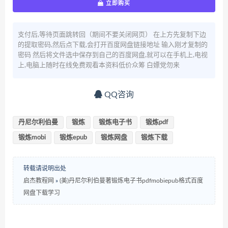
立即购买
支付后,等待页面跳转回（期间不要关闭网页） 在上方先复制下边
的提取密码,然后点下载,会打开百度网盘链接地址 输入刚才复制的
密码 然后将文件选中保存到自己的百度网盘,就可以在手机上,电视
上,电脑上随时在线免费观看本资料低价众筹 白嫖党勿来
QQ咨询
丹尼尔利伯曼
锻炼
锻炼电子书
锻炼pdf
锻炼mobi
锻炼epub
锻炼网盘
锻炼下载
转载请说明出处
启杰教程网
»
(美)丹尼尔利伯曼著锻炼电子书pdfmobiepub格式百度
网盘下载学习