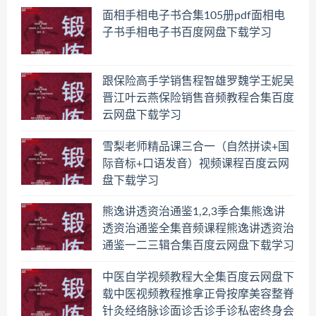
面相手相电子书合集105册pdf面相电
子书手相电子书百度网盘下载学习
跟保险高手学销售程智雄罗魏学王妮吴
晋江叶云燕保险销售音频教程合集百度
云网盘下载学习
雪梨老师精品课三合一（自然拼读+国
际音标+口语发音）视频课程百度云网
盘下载学习
熊逸讲透资治通鉴1,2,3季合集熊逸讲
透资治通鉴全集音频课程熊逸讲透资治
通鉴一二三辑合集百度云网盘下载学习
中医自学视频教程大全集百度云网盘下
载中医视频教程推拿正骨按摩美容整脊
针灸经络脉诊面诊舌诊手诊私密终身会