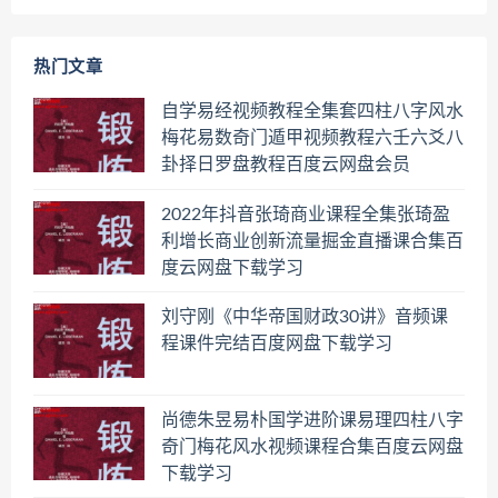
热门文章
自学易经视频教程全集套四柱八字风水
梅花易数奇门遁甲视频教程六壬六爻八
卦择日罗盘教程百度云网盘会员
2022年抖音张琦商业课程全集张琦盈
利增长商业创新流量掘金直播课合集百
度云网盘下载学习
刘守刚《中华帝国财政30讲》音频课
程课件完结百度网盘下载学习
尚德朱昱易朴国学进阶课易理四柱八字
奇门梅花风水视频课程合集百度云网盘
下载学习