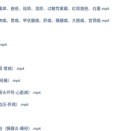
瘙痒、痤疮、祛斑、湿疹、过敏性紫癜、红斑狼疮、白塞
.mp4
肺癌、胃癌、甲状腺癌、肝癌、胰腺癌、大肠癌、宫颈癌
.mp4
.mp4
冒
胃病）
-
.mp4
经痛）
.mp4
骨头坏死
心脏病）
-
.mp4
血压
肝病）
-
.mp4
治（胰腺炎
痛经）
-
.mp4