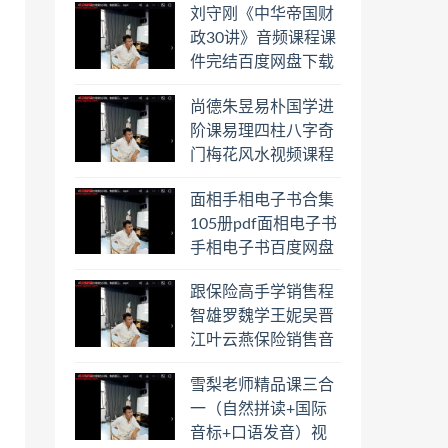
刘守刚《中华帝国财
盘下载学习
政30讲》音频课程课
件完结百度网盘下载
学习
尚德朱昱易朴国学进
阶课易理四柱八字奇
门梅花风水视频课程
合集百度云网盘下载
面相手相电子书合集
学习
105册pdf面相电子书
手相电子书百度网盘
下载学习
跟保险高手学销售程
智雄罗魏学王妮吴晋
江叶云燕保险销售音
频教程合集百度云网
雪梨老师精品课三合
盘下载学习
一（自然拼读+国际
音标+口语发音）视