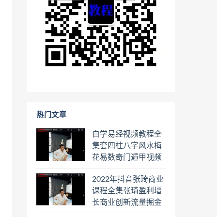
热门文章
自学易经视频教程全
集套四柱八字风水梅
花易数奇门遁甲视频
教程六壬六爻八卦择
2022年抖音张琦商业
日罗盘教程百度云网
课程全集张琦盈利增
盘会员
长商业创新流量掘金
直播课合集百度云网