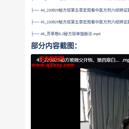
├──
秘方班第五章宏观看中医方剂六经辨证
44_220829
├──
秘方班第五章宏观看中医方剂六经辨证
45_220829
├──
芳草根
秘方班单独脉诊
46_
6.2
.mp4
部分内容截图：