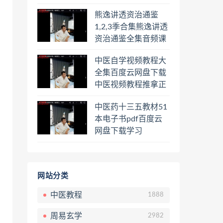
频课程百度云网盘下
熊逸讲透资治通鉴
载学习
1,2,3季合集熊逸讲透
资治通鉴全集音频课
程熊逸讲透资治通鉴
中医自学视频教程大
一二三辑合集百度云
全集百度云网盘下载
网盘下载学习
中医视频教程推拿正
骨按摩美容整脊针灸
中医药十三五教材51
经络脉诊面诊舌诊手
本电子书pdf百度云
诊私密终身会员百度
网盘下载学习
网盘共享群
网站分类
中医教程
1888
周易玄学
2982