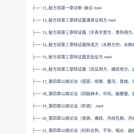
├──
秘方班第一章诊断
脉诊
11_
--
.mp4
├──
秘方班第三章辩证篇课表证用方
12_
.mp4
├──
秘方班第三章辩证篇（半表半里方、里热用方
13_
├──
秘方班第三章辩证篇除湿方（水肿方剂、水肿
14_
├──
秘方班第三章辩证篇淤血证方
15_
.mp4
├──
秘方班第三章辩证篇（风证用方、燥症用方、
16_
├──
第四章以病论治（感冒、咳嗽、腹泻、胃病、
17_
├──
第四章以病论治（四肢麻木、中风、脑梗塞、
18_
├──
第四章以病论治（肝病）
19_
.mp4
├──
第四章以病论治（肾病、痛经、月经先期、月
20_
├──
第四章以病论治（妇科炎热、不孕、咽炎、扁
21_