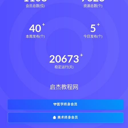
会员总数(位)
资源总数(个)
40
5
本周发布(个)
今日发布(个)
20673
稳定运行(天)
启杰教程网
医学终身会员
美术终身会员