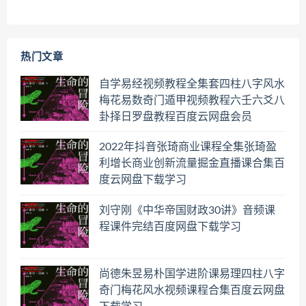
热门文章
自学易经视频教程全集套四柱八字风水
梅花易数奇门遁甲视频教程六壬六爻八
卦择日罗盘教程百度云网盘会员
2022年抖音张琦商业课程全集张琦盈
利增长商业创新流量掘金直播课合集百
度云网盘下载学习
刘守刚《中华帝国财政30讲》音频课
程课件完结百度网盘下载学习
尚德朱昱易朴国学进阶课易理四柱八字
奇门梅花风水视频课程合集百度云网盘