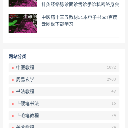
针灸经络脉诊面诊舌诊手诊私密终身会
员百度网盘共享群
中医药十三五教材51本电子书pdf百度
云网盘下载学习
网站分类
中医教程
1892
周易玄学
2983
书法教程
49
└硬笔书法
16
└毛笔教程
74
美术教程
24