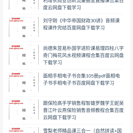
利增长商业创新流量掘金直播课合集百
度云网盘下载学习
刘守刚《中华帝国财政30讲》音频课
程课件完结百度网盘下载学习
尚德朱昱易朴国学进阶课易理四柱八字
奇门梅花风水视频课程合集百度云网盘
下载学习
面相手相电子书合集105册pdf面相电
子书手相电子书百度网盘下载学习
跟保险高手学销售程智雄罗魏学王妮吴
晋江叶云燕保险销售音频教程合集百度
云网盘下载学习
雪梨老师精品课三合一（自然拼读+国