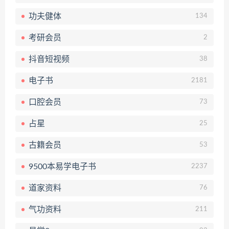
功夫健体
134
考研会员
2
抖音短视频
38
电子书
2181
口腔会员
73
占星
25
古籍会员
53
9500本易学电子书
2237
道家资料
76
气功资料
211