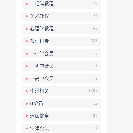
└毛笔教程
74
美术教程
24
心理学教程
65
知识付费
186
└小学会员
8
└初中会员
3
└高中会员
2
生活相关
1305
IT会员
12
瑜伽健身
39
法律会员
9