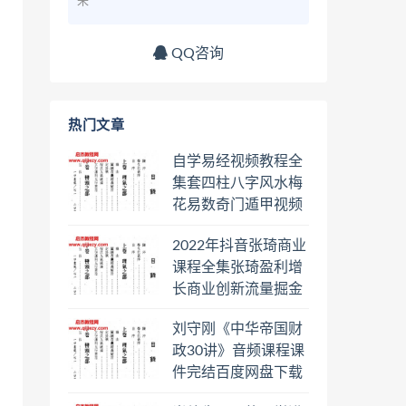
来
QQ咨询
热门文章
自学易经视频教程全
集套四柱八字风水梅
花易数奇门遁甲视频
教程六壬六爻八卦择
2022年抖音张琦商业
日罗盘教程百度云网
课程全集张琦盈利增
盘会员
长商业创新流量掘金
直播课合集百度云网
刘守刚《中华帝国财
盘下载学习
政30讲》音频课程课
件完结百度网盘下载
学习