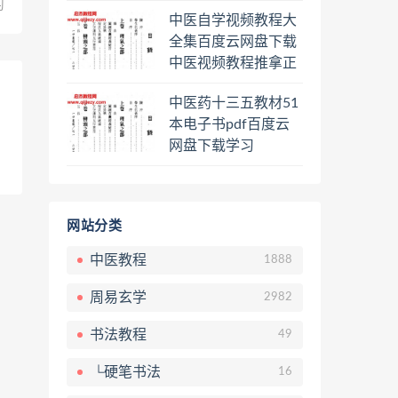
程熊逸讲透资治通鉴
习
中医自学视频教程大
一二三辑合集百度云
全集百度云网盘下载
网盘下载学习
中医视频教程推拿正
骨按摩美容整脊针灸
中医药十三五教材51
经络脉诊面诊舌诊手
本电子书pdf百度云
诊私密终身会员百度
网盘下载学习
网盘共享群
网站分类
中医教程
1888
周易玄学
2982
书法教程
49
└硬笔书法
16