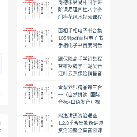
尚德朱昱易朴国学进
阶课易理四柱八字奇
门梅花风水视频课程
合集百度云网盘下载
面相手相电子书合集
学习
105册pdf面相电子书
手相电子书百度网盘
下载学习
跟保险高手学销售程
智雄罗魏学王妮吴晋
江叶云燕保险销售音
频教程合集百度云网
雪梨老师精品课三合
盘下载学习
一（自然拼读+国际
音标+口语发音）视
频课程百度云网盘下
熊逸讲透资治通鉴
载学习
1,2,3季合集熊逸讲透
篇
资治通鉴全集音频课
下