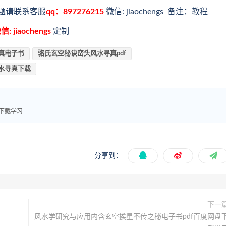
题请联系客服
qq：897276215
微信: jiaochengs 备注：教程
信: jiaochengs
定制
真电子书
骆氏玄空秘诀峦头风水寻真pdf
水寻真下载
下载学习
分享到：
下一
风水学研究与应用内含玄空挨星不传之秘电子书pdf百度网盘