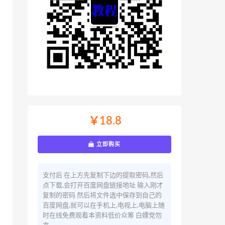
￥18.8
立即购买
支付后 在上方先复制下边的提取密码,然后
点下载,会打开百度网盘链接地址 输入刚才
复制的密码 然后将文件选中保存到自己的
百度网盘,就可以在手机上,电视上,电脑上随
时在线免费观看本资料低价众筹 白嫖党勿