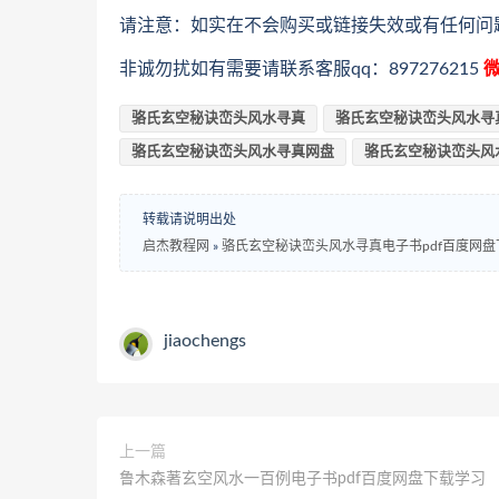
请注意：如实在不会购买或链接失效或有任何问
非诚勿扰如有需要请联系客服qq：897276215
微
骆氏玄空秘诀峦头风水寻真
骆氏玄空秘诀峦头风水寻
骆氏玄空秘诀峦头风水寻真网盘
骆氏玄空秘诀峦头风
转载请说明出处
启杰教程网
»
骆氏玄空秘诀峦头风水寻真电子书pdf百度网盘
jiaochengs
上一篇
鲁木森著玄空风水一百例电子书pdf百度网盘下载学习