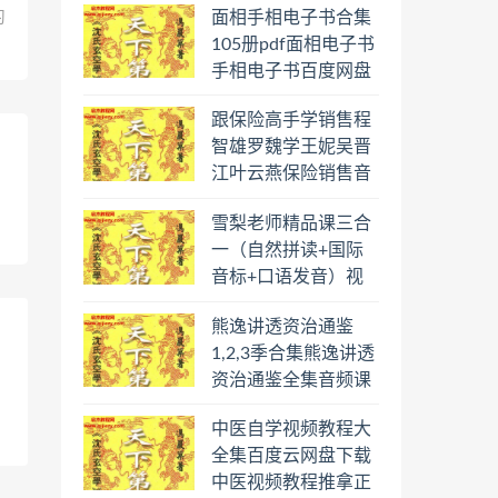
面相手相电子书合集
习
学习
105册pdf面相电子书
手相电子书百度网盘
下载学习
跟保险高手学销售程
智雄罗魏学王妮吴晋
江叶云燕保险销售音
频教程合集百度云网
雪梨老师精品课三合
盘下载学习
一（自然拼读+国际
音标+口语发音）视
频课程百度云网盘下
熊逸讲透资治通鉴
载学习
1,2,3季合集熊逸讲透
资治通鉴全集音频课
程熊逸讲透资治通鉴
中医自学视频教程大
一二三辑合集百度云
全集百度云网盘下载
网盘下载学习
中医视频教程推拿正