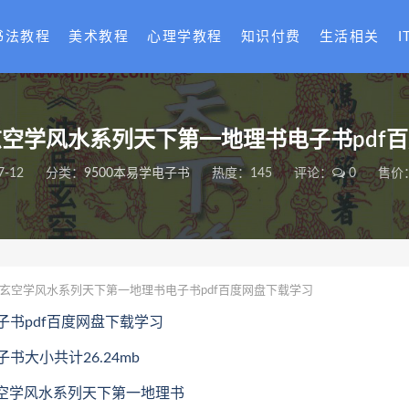
书法教程
美术教程
心理学教程
知识付费
生活相关
I
空学风水系列天下第一地理书电子书pdf
7-12
分类：
9500本易学电子书
热度：145
评论：
0
售价：
玄空学风水系列天下第一地理书电子书pdf百度网盘下载学习
书pdf百度网盘下载学习
大小共计26.24mb
氏玄空学风水系列天下第一地理书