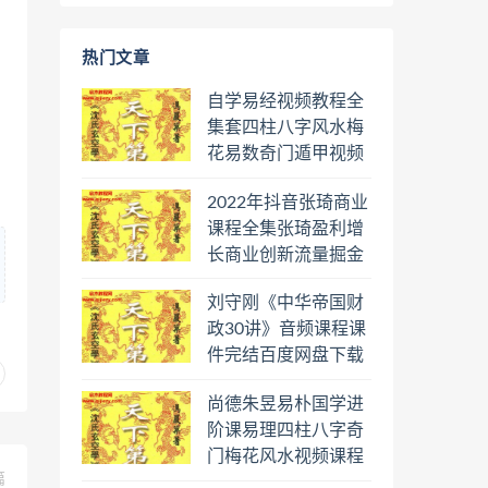
热门文章
自学易经视频教程全
集套四柱八字风水梅
花易数奇门遁甲视频
教程六壬六爻八卦择
2022年抖音张琦商业
日罗盘教程百度云网
课程全集张琦盈利增
盘会员
长商业创新流量掘金
直播课合集百度云网
刘守刚《中华帝国财
盘下载学习
政30讲》音频课程课
件完结百度网盘下载
学习
尚德朱昱易朴国学进
阶课易理四柱八字奇
门梅花风水视频课程
篇
合集百度云网盘下载