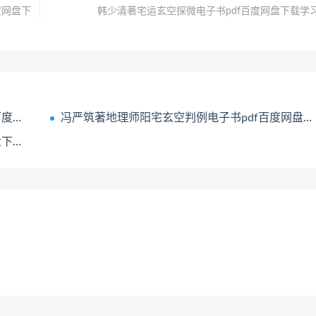
度网盘下
韩少清著宅运玄空探微电子书pdf百度网盘下载学
学习
冯严筑著地理师阳宅玄空判例电子书pdf百度网盘下载学习
学习