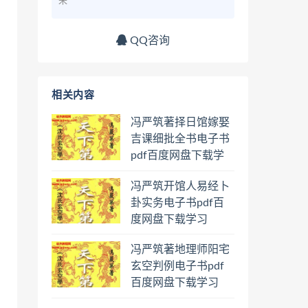
来
QQ咨询
相关内容
冯严筑著择日馆嫁娶
吉课细批全书电子书
pdf百度网盘下载学
习
冯严筑开馆人易经卜
卦实务电子书pdf百
度网盘下载学习
冯严筑著地理师阳宅
玄空判例电子书pdf
百度网盘下载学习