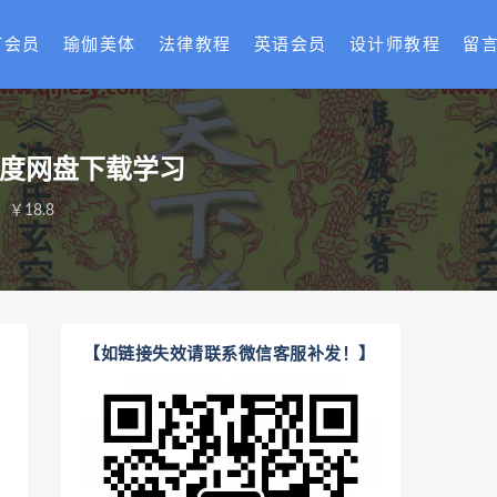
T会员
瑜伽美体
法律教程
英语会员
设计师教程
留
百度网盘下载学习
￥18.8
【如链接失效请联系微信客服补发！】