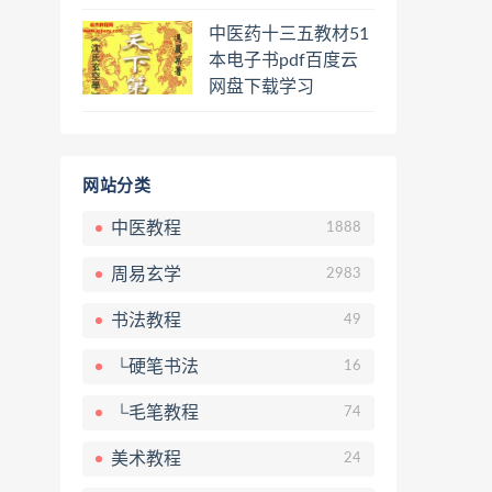
骨按摩美容整脊针灸
中医药十三五教材51
经络脉诊面诊舌诊手
本电子书pdf百度云
诊私密终身会员百度
网盘下载学习
网盘共享群
网站分类
中医教程
1888
周易玄学
2983
书法教程
49
└硬笔书法
16
└毛笔教程
74
美术教程
24