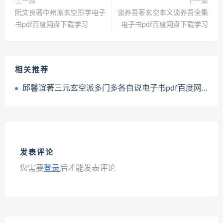
上一篇
下一篇
阮文良著中州派玄空形学电子
谈养吾著玄空本义谈养吾全集
书pdf百度网盘下载学习
电子书pdf百度网盘下载学习
相关推荐
邱馨谊著三元玄空派多门多各自说电子书pdf百度网盘下载学习
发表评论
您需要
登录
后才能发表评论