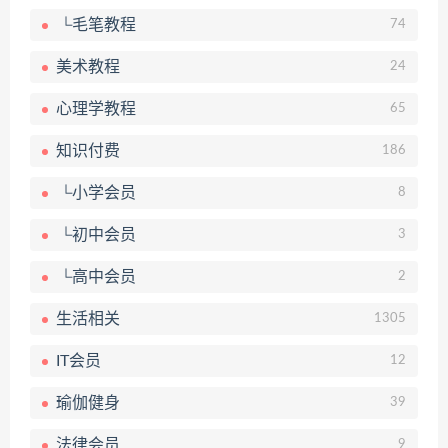
└毛笔教程
74
美术教程
24
心理学教程
65
知识付费
186
└小学会员
8
└初中会员
3
└高中会员
2
生活相关
1305
IT会员
12
瑜伽健身
39
法律会员
9