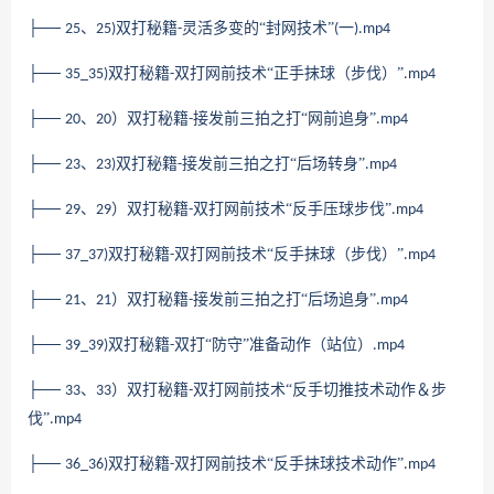
├──
、
双打秘籍
灵活多变的“封网技术”
一
25
25)
-
(
).mp4
├──
双打秘籍
双打网前技术“正手抹球（步伐）”
35_35)
-
.mp4
├──
、
）双打秘籍
接发前三拍之打“网前追身”
20
20
-
.mp4
├──
、
双打秘籍
接发前三拍之打“后场转身”
23
23)
-
.mp4
├──
、
）双打秘籍
双打网前技术“反手压球步伐”
29
29
-
.mp4
├──
双打秘籍
双打网前技术“反手抹球（步伐）”
37_37)
-
.mp4
├──
、
）双打秘籍
接发前三拍之打“后场追身”
21
21
-
.mp4
├──
双打秘籍
双打“防守”准备动作（站位）
39_39)
-
.mp4
├──
、
）双打秘籍
双打网前技术“反手切推技术动作＆步
33
33
-
伐”
.mp4
├──
双打秘籍
双打网前技术“反手抹球技术动作”
36_36)
-
.mp4