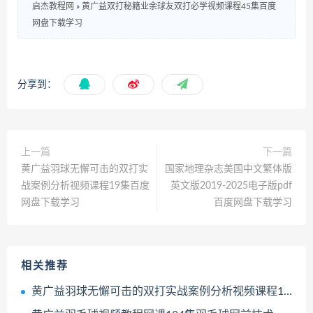
启杰教程网
»
黄广益双打秘籍业余球友双打必学视频课程45集百度
网盘下载学习
分享到：
上一篇
下一篇
黄广益羽球无懈可击的双打实
国家地理杂志美国中文繁体版
战案例分析视频课程19集百度
英文版2019-2025电子版pdf
网盘下载学习
百度网盘下载学习
相关推荐
黄广益羽球无懈可击的双打实战案例分析视频课程19集百度网盘下载学习