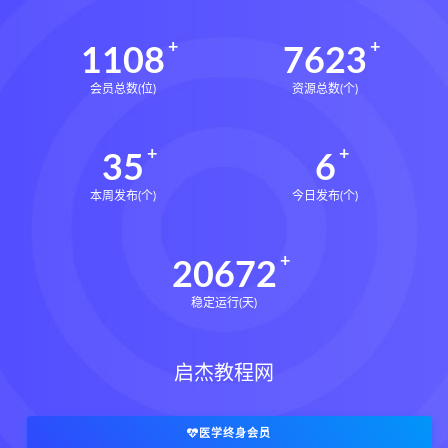
1108
7623
会员总数(位)
资源总数(个)
35
6
本周发布(个)
今日发布(个)
20672
稳定运行(天)
启杰教程网
医学终身会员