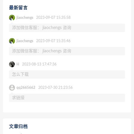
最新留言
jiaochengs
2023-09-07 15:35:58
添加微信客服： jiaochengs 咨询
jiaochengs
2023-09-07 15:35:46
添加微信客服： jiaochengs 咨询
H
2023-08-13 17:47:36
怎么下载
qq2665662
2023-07-30 21:23:56
求链接
文章归档