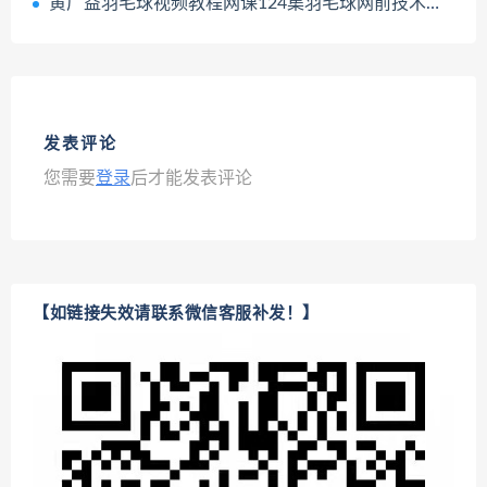
黄广益羽毛球视频教程网课124集羽毛球网前技术后场反手握拍架拍挥拍启动蹬转跳杀百度网盘下载学习
发表评论
您需要
登录
后才能发表评论
【如链接失效请联系微信客服补发！】