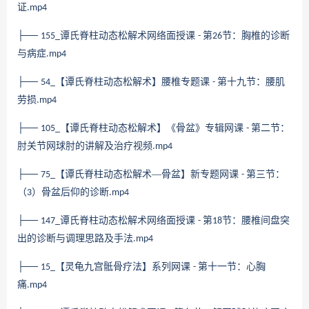
证
.mp4
├──
谭氏脊柱动态松解术网络面授课
第
节：胸椎的诊断
155_
-
26
与病症
.mp4
├──
【谭氏脊柱动态松解术】腰椎专题课
第十九节：腰肌
54_
-
劳损
.mp4
├──
【谭氏脊柱动态松解术】《骨盆》专辑网课
第二节：
105_
-
肘关节网球肘的讲解及治疗视频
.mp4
├──
【谭氏脊柱动态松解术—骨盆】新专题网课
第三节：
75_
-
（
）骨盆后仰的诊断
3
.mp4
├──
谭氏脊柱动态松解术网络面授课
第
节：腰椎间盘突
147_
-
18
出的诊断与调理思路及手法
.mp4
├──
【灵龟九宫骶骨疗法】系列网课
第十一节：心胸
15_
-
痛
.mp4