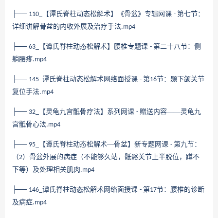
├──
【谭氏脊柱动态松解术】《骨盆》专辑网课
第七节：
110_
-
详细讲解骨盆的内收外展及治疗手法
.mp4
├──
【谭氏脊柱动态松解术】腰椎专题课
第二十八节：侧
63_
-
躺腰疼
.mp4
├──
谭氏脊柱动态松解术网络面授课
第
节：颞下颌关节
145_
-
16
复位手法
.mp4
├──
【灵龟九宫骶骨疗法】系列网课
赠送内容——灵龟九
32_
-
宫骶骨心法
.mp4
├──
【谭氏脊柱动态松解术—骨盆】新专题网课
第九节：
95_
-
（
）骨盆外展的病症（不能够久站，骶髂关节上半脱位，蹲不
2
下等）及处理相关肌肉
.mp4
├──
谭氏脊柱动态松解术网络面授课
第
节：腰椎的诊断
146_
-
17
及病症
.mp4