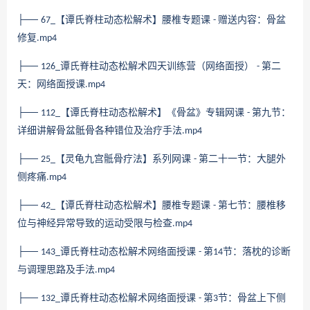
├──
【谭氏脊柱动态松解术】腰椎专题课
赠送内容：骨盆
67_
-
修复
.mp4
├──
谭氏脊柱动态松解术四天训练营（网络面授）
第二
126_
-
天：网络面授课
.mp4
├──
【谭氏脊柱动态松解术】《骨盆》专辑网课
第九节：
112_
-
详细讲解骨盆骶骨各种错位及治疗手法
.mp4
├──
【灵龟九宫骶骨疗法】系列网课
第二十一节：大腿外
25_
-
侧疼痛
.mp4
├──
【谭氏脊柱动态松解术】腰椎专题课
第七节：腰椎移
42_
-
位与神经异常导致的运动受限与检查
.mp4
├──
谭氏脊柱动态松解术网络面授课
第
节：落枕的诊断
143_
-
14
与调理思路及手法
.mp4
├──
谭氏脊柱动态松解术网络面授课
第
节：骨盆上下侧
132_
-
3