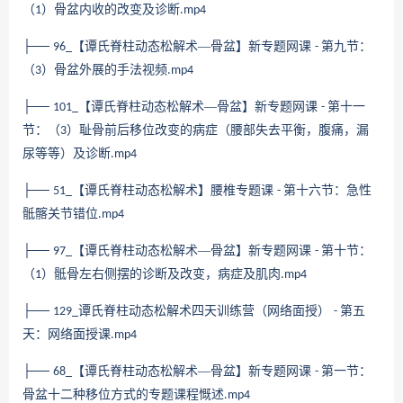
（
）骨盆内收的改变及诊断
1
.mp4
├──
【谭氏脊柱动态松解术—骨盆】新专题网课
第九节：
96_
-
（
）骨盆外展的手法视频
3
.mp4
├──
【谭氏脊柱动态松解术—骨盆】新专题网课
第十一
101_
-
节：（
）耻骨前后移位改变的病症（腰部失去平衡，腹痛，漏
3
尿等等）及诊断
.mp4
├──
【谭氏脊柱动态松解术】腰椎专题课
第十六节：急性
51_
-
骶髂关节错位
.mp4
├──
【谭氏脊柱动态松解术—骨盆】新专题网课
第十节：
97_
-
（
）骶骨左右侧摆的诊断及改变，病症及肌肉
1
.mp4
├──
谭氏脊柱动态松解术四天训练营（网络面授）
第五
129_
-
天：网络面授课
.mp4
├──
【谭氏脊柱动态松解术—骨盆】新专题网课
第一节：
68_
-
骨盆十二种移位方式的专题课程慨述
.mp4