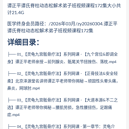
谭正平谭氏脊柱动态松解术弟子班视频课程172集大小共
计21.4G
医学终身会员路径：/2026年03月/zy20260304.谭正平
谭氏脊柱动态松解术弟子班视频课程172集
详细目录：
├──
【灵龟九宫骶骨疗法】系列网课
【九个宫位
即调全
01_
-
&
身】谭正平老师亲授→前列腺炎、骶尾关节扭挫伤、落枕
.mp4
├──
【灵龟九宫骶骨疗法】系列网课
【正骨技法
安全轻
02_
-
&
柔】北京泽源堂名讲师谭正平老师带你揭秘→顽固性头晕头痛，
鼻炎，网球肘
.mp4
├──
【灵龟九宫骶骨疗法】系列网课
【大道本源
不二之
03_
-
&
选】谭正平老师带你揭秘→腰肌劳损，急性腰扭伤，足跟痛
症
.mp4
├──
【灵龟九宫骶骨疗法】系列网课
第一章节：灵龟介
04_
-