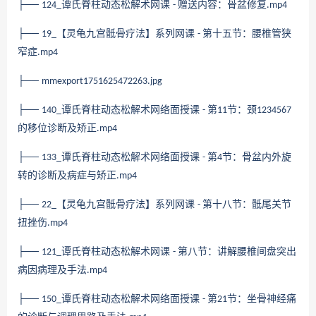
├──
谭氏脊柱动态松解术网课
赠送内容：骨盆修复
124_
-
.mp4
├──
【灵龟九宫骶骨疗法】系列网课
第十五节：腰椎管狭
19_
-
窄症
.mp4
├──
mmexport1751625472263.jpg
├──
谭氏脊柱动态松解术网络面授课
第
节：颈
140_
-
11
1234567
的移位诊断及矫正
.mp4
├──
谭氏脊柱动态松解术网络面授课
第
节：骨盆内外旋
133_
-
4
转的诊断及病症与矫正
.mp4
├──
【灵龟九宫骶骨疗法】系列网课
第十八节：骶尾关节
22_
-
扭挫伤
.mp4
├──
谭氏脊柱动态松解术网课
第八节：讲解腰椎间盘突出
121_
-
病因病理及手法
.mp4
├──
谭氏脊柱动态松解术网络面授课
第
节：坐骨神经痛
150_
-
21