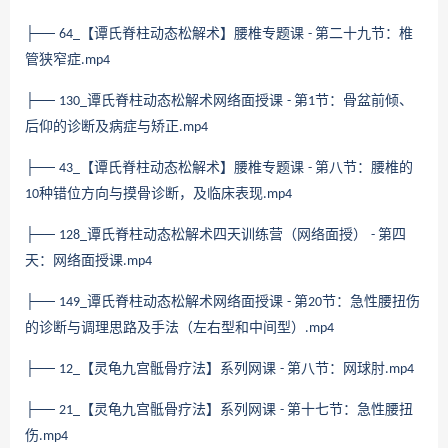
├──
【谭氏脊柱动态松解术】腰椎专题课
第二十九节：椎
64_
-
管狭窄症
.mp4
├──
谭氏脊柱动态松解术网络面授课
第
节：骨盆前倾、
130_
-
1
后仰的诊断及病症与矫正
.mp4
├──
【谭氏脊柱动态松解术】腰椎专题课
第八节：腰椎的
43_
-
种错位方向与摸骨诊断，及临床表现
10
.mp4
├──
谭氏脊柱动态松解术四天训练营（网络面授）
第四
128_
-
天：网络面授课
.mp4
├──
谭氏脊柱动态松解术网络面授课
第
节：急性腰扭伤
149_
-
20
的诊断与调理思路及手法（左右型和中间型）
.mp4
├──
【灵龟九宫骶骨疗法】系列网课
第八节：网球肘
12_
-
.mp4
├──
【灵龟九宫骶骨疗法】系列网课
第十七节：急性腰扭
21_
-
伤
.mp4