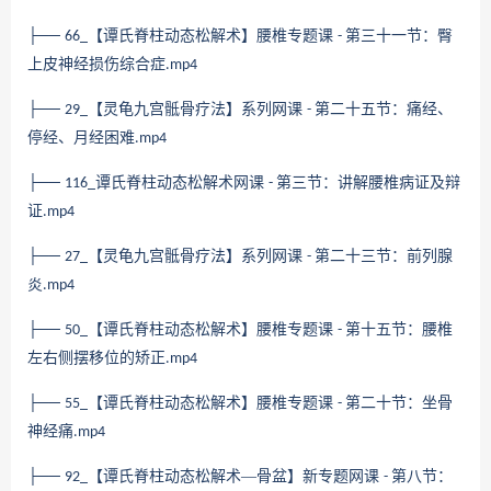
├──
【谭氏脊柱动态松解术】腰椎专题课
第三十一节：臀
66_
-
上皮神经损伤综合症
.mp4
├──
【灵龟九宫骶骨疗法】系列网课
第二十五节：痛经、
29_
-
停经、月经困难
.mp4
├──
谭氏脊柱动态松解术网课
第三节：讲解腰椎病证及辩
116_
-
证
.mp4
├──
【灵龟九宫骶骨疗法】系列网课
第二十三节：前列腺
27_
-
炎
.mp4
├──
【谭氏脊柱动态松解术】腰椎专题课
第十五节：腰椎
50_
-
左右侧摆移位的矫正
.mp4
├──
【谭氏脊柱动态松解术】腰椎专题课
第二十节：坐骨
55_
-
神经痛
.mp4
├──
【谭氏脊柱动态松解术—骨盆】新专题网课
第八节：
92_
-