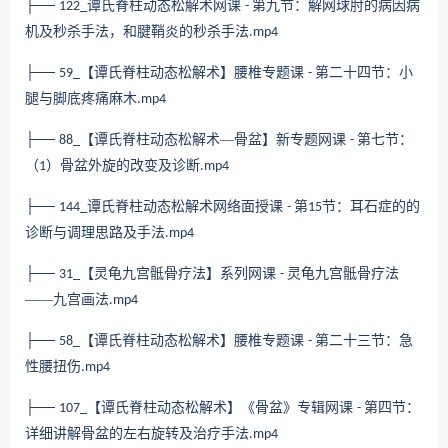
├──
谭氏脊柱动态松解术网课
第九节：解网球肘的病因病
122_
-
机及秒杀手法，和腱鞘炎的秒杀手法
.mp4
├──
【谭氏脊柱动态松解术】腰椎专题课
第二十四节：小
59_
-
腿与脚底疼痛麻木
.mp4
├──
【谭氏脊柱动态松解术—骨盆】新专题网课
第七节：
88_
-
（
）骨盆外旋的改变及诊断
1
.mp4
├──
谭氏脊柱动态松解术网络面授课
第
节：耳石症的的
144_
-
15
诊断与调理思路及手法
.mp4
├──
【灵龟九宫骶骨疗法】系列网课
灵龟九宫骶骨疗法
31_
-
——九宫画法
.mp4
├──
【谭氏脊柱动态松解术】腰椎专题课
第二十三节：急
58_
-
性腰扭伤
.mp4
├──
【谭氏脊柱动态松解术】《骨盆》专辑网课
第四节：
107_
-
详细讲解骨盆的左右旋转及治疗手法
.mp4