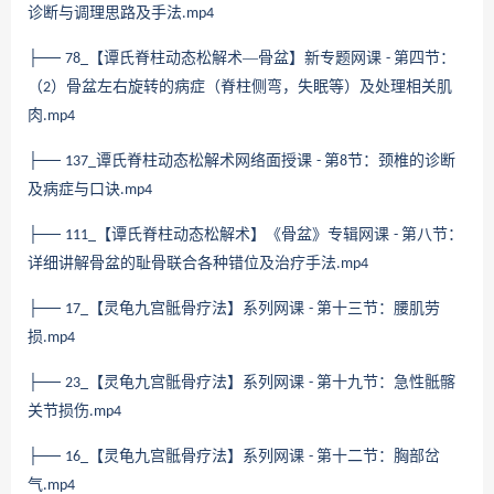
诊断与调理思路及手法
.mp4
├──
【谭氏脊柱动态松解术—骨盆】新专题网课
第四节：
78_
-
（
）骨盆左右旋转的病症（脊柱侧弯，失眠等）及处理相关肌
2
肉
.mp4
├──
谭氏脊柱动态松解术网络面授课
第
节：颈椎的诊断
137_
-
8
及病症与口诀
.mp4
├──
【谭氏脊柱动态松解术】《骨盆》专辑网课
第八节：
111_
-
详细讲解骨盆的耻骨联合各种错位及治疗手法
.mp4
├──
【灵龟九宫骶骨疗法】系列网课
第十三节：腰肌劳
17_
-
损
.mp4
├──
【灵龟九宫骶骨疗法】系列网课
第十九节：急性骶髂
23_
-
关节损伤
.mp4
├──
【灵龟九宫骶骨疗法】系列网课
第十二节：胸部岔
16_
-
气
.mp4