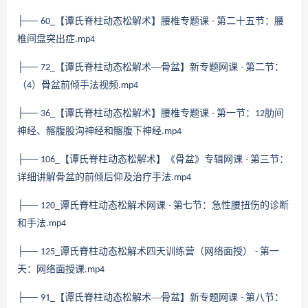
├──
【谭氏脊柱动态松解术】腰椎专题课
第二十五节：腰
60_
-
椎间盘突出症
.mp4
├──
【谭氏脊柱动态松解术—骨盆】新专题网课
第二节：
72_
-
（
）骨盆前倾手法视频
4
.mp4
├──
【谭氏脊柱动态松解术】腰椎专题课
第一节：
肋间
36_
-
12
神经、髂腹股沟神经和髂腹下神经
.mp4
├──
【谭氏脊柱动态松解术】《骨盆》专辑网课
第三节：
106_
-
详细讲解骨盆的前倾后仰及治疗手法
.mp4
├──
谭氏脊柱动态松解术网课
第七节：急性腰扭伤的诊断
120_
-
和手法
.mp4
├──
谭氏脊柱动态松解术四天训练营（网络面授）
第一
125_
-
天：网络面授课
.mp4
├──
【谭氏脊柱动态松解术—骨盆】新专题网课
第八节：
91_
-