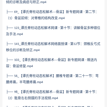
倾的诊断及病症与矫正
.mp4
├──
【谭氏脊柱动态松解术—骨盆】新专题网课
第二节：
69_
-
（
）骨盆前倾：对脊椎的结构改变
1
.mp4
├──
谭氏脊柱动态松解术网课
第十节：讲解骨盆多种错位
123_
-
及手法
.mp4
├──
谭氏脊柱动态松解术网络面授课
第
节：颈椎反弓式
141_
-
12
移位的诊断及矫正
.mp4
├──
【谭氏脊柱动态松解术—骨盆】新专题网课
赠送内
103_
-
容：骨盆修复
.mp4
├──
【谭氏脊柱动态松解术】腰椎专题课
第二十一节：弯
56_
-
腰疼痛，半弯腰疼痛
.mp4
├──
【谭氏脊柱动态松解术—骨盆】新专题网课
第十节：
98_
-
（
）骶骨左右侧摆的手法视频
2
.mp4