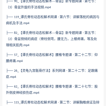
├──
【谭氏脊柱动态松解术—骨盆】新专题网课
第七节：
90_
-
（
）骨盆外旋的手法视频
3
.mp4
├──
谭氏脊柱动态松解术网课
第六节：讲解落枕的病因与
119_
-
病机及手法
.mp4
├──
【谭氏脊柱动态松解术—骨盆】新专题网课
第五节：
82_
-
（
）骨盆侧倾的病症（脊柱侧弯，腰无力，上楼疼痛，等及处
2
理相关肌肉
.mp4
├──
【谭氏脊柱动态松解术】腰椎专题课
第二十二节：仰
57_
-
腰疼痛
.mp4
├──
【灵龟九宫骶骨疗法】系列网课
第二十二节：足跟痛
26_
-
症
.mp4
├──
【谭氏脊柱动态松解术】腰椎专题课
第二十七节：股
62_
-
外侧皮神经损伤症
.mp4
├──
谭氏脊柱动态松解术网课
第二节：讲解胸椎病证及辩
115_
-