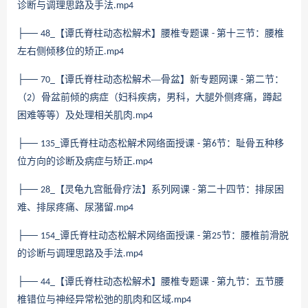
诊断与调理思路及手法
.mp4
├──
【谭氏脊柱动态松解术】腰椎专题课
第十三节：腰椎
48_
-
左右侧倾移位的矫正
.mp4
├──
【谭氏脊柱动态松解术—骨盆】新专题网课
第二节：
70_
-
（
）骨盆前倾的病症（妇科疾病，男科，大腿外侧疼痛，蹲起
2
困难等等）及处理相关肌肉
.mp4
├──
谭氏脊柱动态松解术网络面授课
第
节：耻骨五种移
135_
-
6
位方向的诊断及病症与矫正
.mp4
├──
【灵龟九宫骶骨疗法】系列网课
第二十四节：排尿困
28_
-
难、排尿疼痛、尿潴留
.mp4
├──
谭氏脊柱动态松解术网络面授课
第
节：腰椎前滑脱
154_
-
25
的诊断与调理思路及手法
.mp4
├──
【谭氏脊柱动态松解术】腰椎专题课
第九节：五节腰
44_
-
椎错位与神经异常松弛的肌肉和区域
.mp4