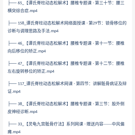
├──
【谭氏脊柱动态松解术】腰椎专题课
第三十节：腰三
65_
-
横突综合症
.mp4
├──
谭氏脊柱动态松解术网络面授课
第
节：锁骨移位的
158_
-
29
诊断与调理思路及手法
.mp4
├──
【谭氏脊柱动态松解术】腰椎专题课
第十一节：腰椎
46_
-
向后移位的矫正
.mp4
├──
【谭氏脊柱动态松解术】腰椎专题课
第十二节：腰椎
47_
-
左右旋转移位的矫正
.mp4
├──
谭氏脊柱动态松解术网课
第四节：讲解骶骨病证及辩
117_
-
证
.mp4
├──
【谭氏脊柱动态松解术】腰椎专题课
第三节：股外侧
38_
-
皮神经诊断
.mp4
├──
【灵龟九宫骶骨疗法】系列网课
赠送内容——中风偏
33_
-
瘫
.mp4