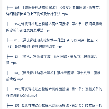
├──
【谭氏脊柱动态松解术】《骨盆》专辑网课
第五节：
108_
-
详细讲解骨盆的上下侧倾及治疗手法
.mp4
├──
谭氏脊柱动态松解术网络面授课
第
节：腰间盘膨出
152_
-
23
的诊断与调理思路及手法
.mp4
├──
【谭氏脊柱动态松解术—骨盆】新专题网课
第五节：
81_
-
（
）骨盆侧倾对脊柱的结构改变
1
.mp4
├──
【灵龟九宫骶骨疗法】系列网课
第九节：腕管综合
13_
-
征
.mp4
├──
【谭氏脊柱动态松解术】腰椎专题课
第十八节：腰椎
53_
-
前滑脱
.mp4
├──
谭氏脊柱动态松解术网络面授课
第
节：寰枢关节的
139_
-
10
移位诊断及矫正
.mp4
├──
谭氏脊柱动态松解术网络面授课
第
节：腰椎反弓的
153_
-
24