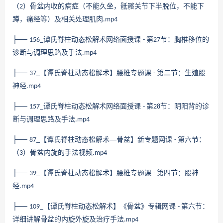
（
）骨盆内收的病症（不能久坐，骶髂关节下半脱位，不能下
2
蹲，痛经等）及相关处理肌肉
.mp4
├──
谭氏脊柱动态松解术网络面授课
第
节：胸椎移位的
156_
-
27
诊断与调理思路及手法
.mp4
├──
【谭氏脊柱动态松解术】腰椎专题课
第二节：生殖股
37_
-
神经
.mp4
├──
谭氏脊柱动态松解术网络面授课
第
节：阴阳背的诊
157_
-
28
断与调理思路及手法
.mp4
├──
【谭氏脊柱动态松解术—骨盆】新专题网课
第六节：
87_
-
（
）骨盆内旋的手法视频
3
.mp4
├──
【谭氏脊柱动态松解术】腰椎专题课
第四节：股神
39_
-
经
.mp4
├──
【谭氏脊柱动态松解术】《骨盆》专辑网课
第六节：
109_
-
详细讲解骨盆的内旋外旋及治疗手法
.mp4