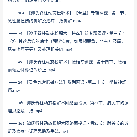
的诊断与调理思路及手法
.mp4
├──
【谭氏脊柱动态松解术】《骨盆》专辑网课
第一节：
104_
-
急性腰扭伤的讲解及治疗手法讲解
.mp4
├──
【谭氏脊柱动态松解术—骨盆】新专题网课
第三节：
74_
-
（
）骨盆后仰的病症（膀胱疾病，如尿频尿急，坐骨神经痛，
2
尾骨疼痛等等）及处理相关肉
.mp4
├──
【谭氏脊柱动态松解术】腰椎专题课
第十四节：腰椎
49_
-
前倾后仰移位的矫正
.mp4
├──
【灵龟九宫骶骨疗法】系列网课
第二十节：坐骨神经
24_
-
痛
.mp4
├──
谭氏脊柱动态松解术网络面授课
第
节：肩关节的调
160_
-
31
理思路及手法
.mp4
├──
谭氏脊柱动态松解术网络面授课
第
节：肘关节的诊
161_
-
32
断及病症与调理思路及手法
.mp4