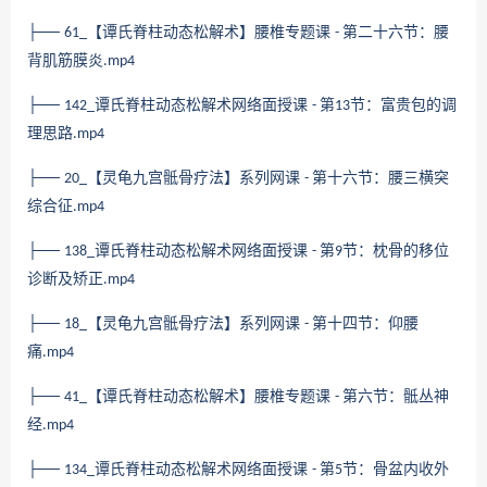
├──
【谭氏脊柱动态松解术】腰椎专题课
第二十六节：腰
61_
-
背肌筋膜炎
.mp4
├──
谭氏脊柱动态松解术网络面授课
第
节：富贵包的调
142_
-
13
理思路
.mp4
├──
【灵龟九宫骶骨疗法】系列网课
第十六节：腰三横突
20_
-
综合征
.mp4
├──
谭氏脊柱动态松解术网络面授课
第
节：枕骨的移位
138_
-
9
诊断及矫正
.mp4
├──
【灵龟九宫骶骨疗法】系列网课
第十四节：仰腰
18_
-
痛
.mp4
├──
【谭氏脊柱动态松解术】腰椎专题课
第六节：骶丛神
41_
-
经
.mp4
├──
谭氏脊柱动态松解术网络面授课
第
节：骨盆内收外
134_
-
5