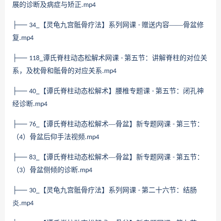
展的诊断及病症与矫正
.mp4
├──
【灵龟九宫骶骨疗法】系列网课
赠送内容——骨盆修
34_
-
复
.mp4
├──
谭氏脊柱动态松解术网课
第五节：讲解脊柱的对位关
118_
-
系，及枕骨和骶骨的对应关系
.mp4
├──
【谭氏脊柱动态松解术】腰椎专题课
第五节：闭孔神
40_
-
经诊断
.mp4
├──
【谭氏脊柱动态松解术—骨盆】新专题网课
第三节：
76_
-
（
）骨盆后仰手法视频
4
.mp4
├──
【谭氏脊柱动态松解术—骨盆】新专题网课
第五节：
83_
-
（
）骨盆侧倾的诊断
3
.mp4
├──
【灵龟九宫骶骨疗法】系列网课
第二十六节：结肠
30_
-
炎
.mp4