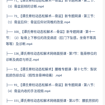
├──
【谭氏脊柱动态松解术—骨盆】新专题网课
第二节：
71_
-
（
）骨盆前倾的诊断
3
.mp4
├──
【谭氏脊柱动态松解术—骨盆】新专题网课
第三节：
73_
-
（
）骨盆后仰：骨盆后仰对背椎的改变
1
.mp4
├──
【谭氏脊柱动态松解术—骨盆】新专题网课
第十一
100_
-
节：（
）耻骨上下移位的改变病症（肛门下坠感，坐骨不等高
2
等等）及诊断
.mp4
├──
谭氏脊柱动态松解术网络面授课
第
节：骶骨移位的
136_
-
7
诊断及病症与矫正
.mp4
├──
【谭氏脊柱动态松解术】腰椎专题课
第十七节：梨状
52_
-
肌损伤综合征（假性坐骨神经痛）
.mp4
├──
【谭氏脊柱动态松解术—骨盆】新专题网课
第八节：
93_
-
（
）骨盆内收的手法视频
4
.mp4
├──
谭氏脊柱动态松解术网络面授课
第
节：腰肌劳损的
151_
-
22