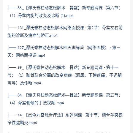
├──
【谭氏脊柱动态松解术—骨盆】新专题网课
第六节：
85_
-
（
）骨盆内旋的改变及诊断
1
(1).mp4
├──
谭氏脊柱动态松解术网络面授课
第
节：骨盆左右前
131_
-
2
旋的诊断及病症与矫正
.mp4
├──
谭氏脊柱动态松解术四天训练营（网络面授）
第三
127_
-
天：网络面授课
.mp4
├──
【谭氏脊柱动态松解术—骨盆】新专题网课
第十一
99_
-
节：（
）耻骨联合分离的改变病症（漏尿，下蹲疼痛，不迈腿
1
等等）及诊断
.mp4
├──
【谭氏脊柱动态松解术—骨盆】新专题网课
第五节：
84_
-
（
）骨盆侧倾的手法视频
4
.mp4
├──
【灵龟九宫骶骨疗法】系列网课
第十节：桡骨茎突狭
14_
-
窄性腱鞘炎
.mp4