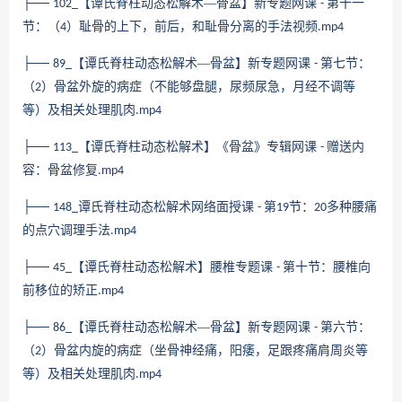
├──
【谭氏脊柱动态松解术—骨盆】新专题网课
第十一
102_
-
节：（
）耻骨的上下，前后，和耻骨分离的手法视频
4
.mp4
├──
【谭氏脊柱动态松解术—骨盆】新专题网课
第七节：
89_
-
（
）骨盆外旋的病症（不能够盘腿，尿频尿急，月经不调等
2
等）及相关处理肌肉
.mp4
├──
【谭氏脊柱动态松解术】《骨盆》专辑网课
赠送内
113_
-
容：骨盆修复
.mp4
├──
谭氏脊柱动态松解术网络面授课
第
节：
多种腰痛
148_
-
19
20
的点穴调理手法
.mp4
├──
【谭氏脊柱动态松解术】腰椎专题课
第十节：腰椎向
45_
-
前移位的矫正
.mp4
├──
【谭氏脊柱动态松解术—骨盆】新专题网课
第六节：
86_
-
（
）骨盆内旋的病症（坐骨神经痛，阳痿，足跟疼痛肩周炎等
2
等）及相关处理肌肉
.mp4