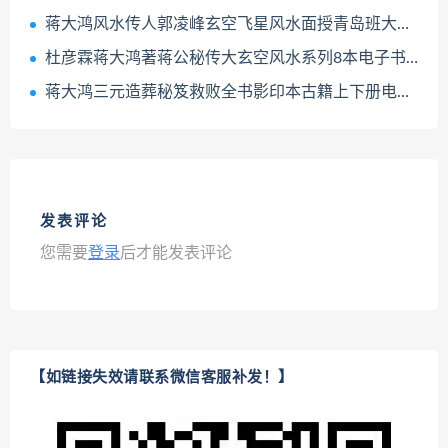
蒋大鸿风水传人郭凌峰玄空飞星风水面授青岛班大庆班视频课程合集百度网盘下载学习
杜彦霖蒋大鸿著蒋公秘传大玄空风水系列8本电子书pdf百度网盘下载学习
蒋大鸿三元造葬秘笈救败全书影印本古籍上下册电子版pdf百度网盘下载学习
发表评论
您需要
登录
后才能发表评论
【如链接失效请联系微信客服补发！】