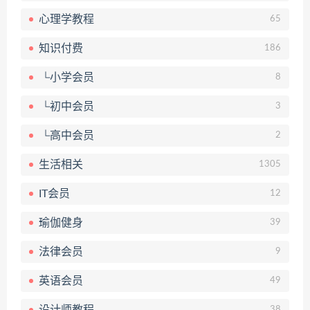
心理学教程
65
知识付费
186
└小学会员
8
└初中会员
3
└高中会员
2
生活相关
1305
IT会员
12
瑜伽健身
39
法律会员
9
英语会员
49
设计师教程
38