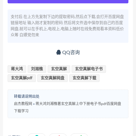
支付后 在上方先复制下边的提取密码,然后点下载,会打开百度网盘
链接地址 输入刚才复制的密码 然后将文件选中保存到自己的百度
网盘,就可以在手机上,电视上,电脑上随时在线免费观看本资料低价
众筹 白嫖党勿来
QQ咨询
蒋大鸿
刘湘樵
玄空真解
玄空真解电子书
玄空真解pdf
玄空真解网盘
玄空真解下载
转载请说明出处
启杰教程网
»
蒋大鸿刘湘樵著玄空真解上中下册电子书pdf百度网盘
下载学习