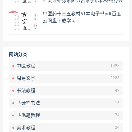
针灸经络脉诊面诊舌诊手诊私密终身会
员百度网盘共享群
中医药十三五教材51本电子书pdf百度
云网盘下载学习
网站分类
中医教程
1892
周易玄学
2983
书法教程
49
└硬笔书法
16
└毛笔教程
74
美术教程
24