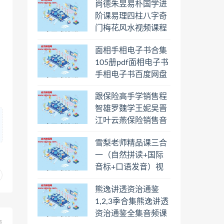
尚德朱昱易朴国学进
阶课易理四柱八字奇
门梅花风水视频课程
合集百度云网盘下载
面相手相电子书合集
学习
105册pdf面相电子书
手相电子书百度网盘
下载学习
跟保险高手学销售程
智雄罗魏学王妮吴晋
江叶云燕保险销售音
频教程合集百度云网
雪梨老师精品课三合
盘下载学习
一（自然拼读+国际
音标+口语发音）视
频课程百度云网盘下
熊逸讲透资治通鉴
载学习
1,2,3季合集熊逸讲透
资治通鉴全集音频课
篇