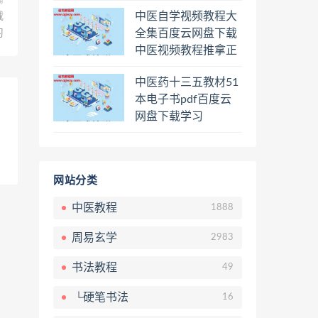
程熊逸讲透资治通鉴
中医自学视频教程大
载
一二三辑合集百度云
全集百度云网盘下载
习
网盘下载学习
中医视频教程推拿正
骨按摩美容整脊针灸
中医药十三五教材51
经络脉诊面诊舌诊手
本电子书pdf百度云
诊私密终身会员百度
网盘下载学习
网盘共享群
网站分类
中医教程
1888
周易玄学
2983
书法教程
49
└硬笔书法
16