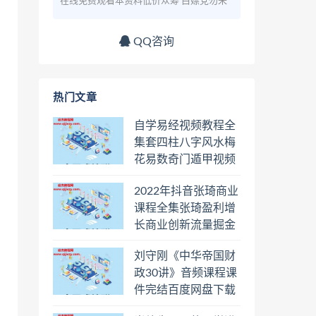
在线免费观看本资料低价众筹 白嫖党勿来
QQ咨询
热门文章
自学易经视频教程全
集套四柱八字风水梅
花易数奇门遁甲视频
教程六壬六爻八卦择
2022年抖音张琦商业
日罗盘教程百度云网
课程全集张琦盈利增
盘会员
长商业创新流量掘金
直播课合集百度云网
刘守刚《中华帝国财
盘下载学习
政30讲》音频课程课
件完结百度网盘下载
学习