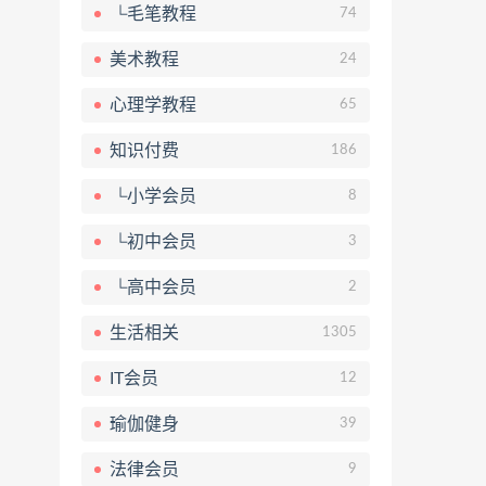
└毛笔教程
74
美术教程
24
心理学教程
65
知识付费
186
└小学会员
8
└初中会员
3
└高中会员
2
生活相关
1305
IT会员
12
瑜伽健身
39
法律会员
9