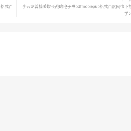
b格式百
李云龙曾楠著增长战略电子书pdfmobiepub格式百度网盘下
学