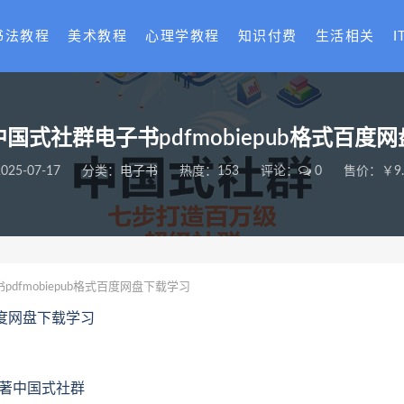
书法教程
美术教程
心理学教程
知识付费
生活相关
I
国式社群电子书pdfmobiepub格式百度
025-07-17
分类：
电子书
热度：153
评论：
0
售价：￥9.
dfmobiepub格式百度网盘下载学习
百度网盘下载学习
小华著中国式社群