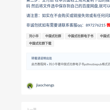
第二步：支付后 在本页面右上角先复制下边的提
码 然后将文件选中保存到自己的百度网盘,就可
请注意：如实在不会购买或链接失效或有任何问
非诚勿扰如有需要请联系客服qq：897276215
微
刘小华
中国式社群
中国式社群电子书
中国式
中国式社群下载
转载请说明出处
启杰教程网
»
刘小华著中国式社群电子书pdfmobiepub格
jiaochengs
上一篇