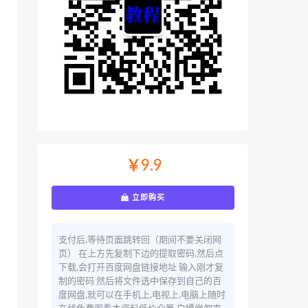
￥9.9
立即购买
支付后,等待页面跳转回（期间不要关闭网
页） 在上方先复制下边的提取密码,然后点
下载,会打开百度网盘链接地址 输入刚才复
制的密码 然后将文件选中保存到自己的百
度网盘,就可以在手机上,电视上,电脑上随时