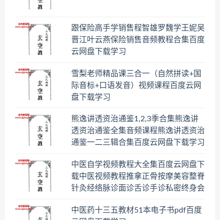
跟保险高手学销售程智雄罗魏学王妮吴
晋江叶云燕保险销售音频教程合集百度
云网盘下载学习
雪梨老师精品课三合一（自然拼读+国
际音标+口语发音）视频课程百度云网
盘下载学习
熊逸讲透资治通鉴1,2,3季合集熊逸讲
透资治通鉴全集音频课程熊逸讲透资治
通鉴一二三辑合集百度云网盘下载学习
中医自学视频教程大全集百度云网盘下
载中医视频教程推拿正骨按摩美容整脊
针灸经络脉诊面诊舌诊手诊私密终身会
员百度网盘共享群
中医药十三五教材51本电子书pdf百度