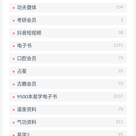
功夫健体
134
考研会员
2
抖音短视频
38
电子书
2191
口腔会员
73
占星
25
古籍会员
53
9500本易学电子书
2237
道家资料
76
气功资料
211
易学2
95