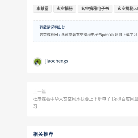
李献堂
玄空摘秘
玄空摘秘电子书
玄空摘秘pd
转载请说明出处
启杰教程网
»
李献堂著玄空摘秘电子书pdf百度网盘下载学习
jiaochengs
上一篇
杜彦霖著中华大玄空风水抉要上下册电子书pdf百度网
习
相关推荐