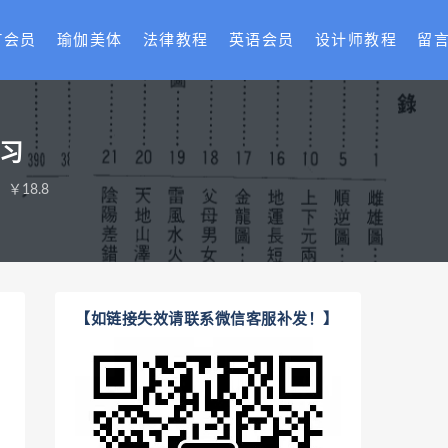
T会员
瑜伽美体
法律教程
英语会员
设计师教程
留
学习
￥18.8
【如链接失效请联系微信客服补发！】