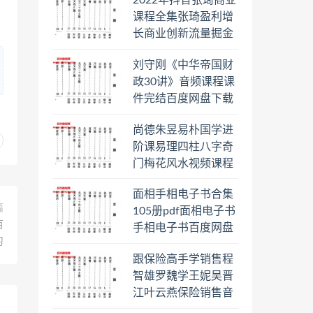
2022年抖音张琦商业
日罗盘教程百度云网
课程全集张琦盈利增
盘会员
长商业创新流量掘金
直播课合集百度云网
刘守刚《中华帝国财
盘下载学习
政30讲》音频课程课
件完结百度网盘下载
学习
尚德朱昱易朴国学进
阶课易理四柱八字奇
门梅花风水视频课程
合集百度云网盘下载
面相手相电子书合集
学习
篇
105册pdf面相电子书
百
手相电子书百度网盘
习
下载学习
跟保险高手学销售程
智雄罗魏学王妮吴晋
江叶云燕保险销售音
频教程合集百度云网