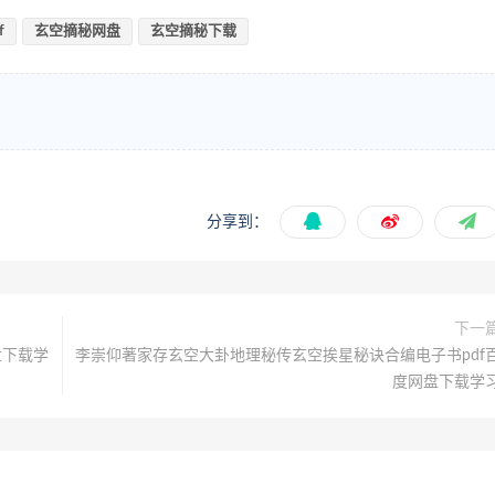
f
玄空摘秘网盘
玄空摘秘下载
分享到：
下一
盘下载学
李崇仰著家存玄空大卦地理秘传玄空挨星秘诀合编电子书pdf
度网盘下载学