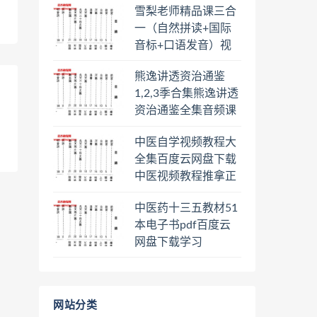
雪梨老师精品课三合
盘下载学习
一（自然拼读+国际
音标+口语发音）视
频课程百度云网盘下
熊逸讲透资治通鉴
载学习
1,2,3季合集熊逸讲透
资治通鉴全集音频课
程熊逸讲透资治通鉴
中医自学视频教程大
一二三辑合集百度云
全集百度云网盘下载
网盘下载学习
中医视频教程推拿正
骨按摩美容整脊针灸
中医药十三五教材51
经络脉诊面诊舌诊手
本电子书pdf百度云
诊私密终身会员百度
网盘下载学习
网盘共享群
网站分类