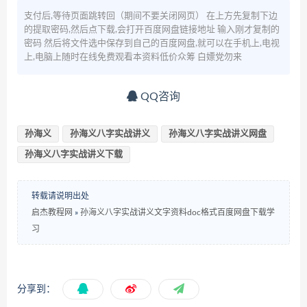
支付后,等待页面跳转回（期间不要关闭网页） 在上方先复制下边
的提取密码,然后点下载,会打开百度网盘链接地址 输入刚才复制的
密码 然后将文件选中保存到自己的百度网盘,就可以在手机上,电视
上,电脑上随时在线免费观看本资料低价众筹 白嫖党勿来
QQ咨询
孙海义
孙海义八字实战讲义
孙海义八字实战讲义网盘
孙海义八字实战讲义下载
转载请说明出处
启杰教程网
»
孙海义八字实战讲义文字资料doc格式百度网盘下载学
习
分享到：