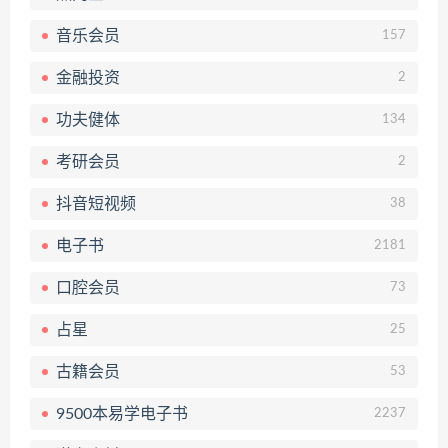
音乐会员
157
金融投资
2
功夫健体
134
考研会员
2
抖音短视频
38
电子书
2181
口腔会员
73
占星
25
古籍会员
53
9500本易学电子书
2237