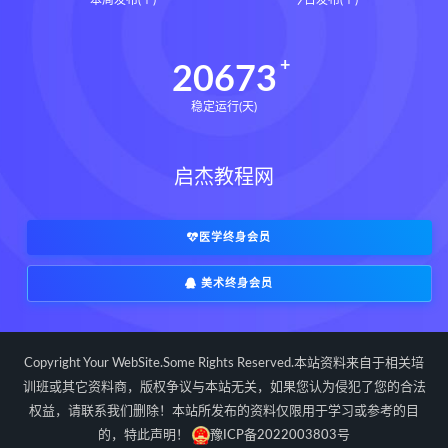
本周发布(个)
今日发布(个)
20673
稳定运行(天)
启杰教程网
医学终身会员
美术终身会员
Copyright Your WebSite.Some Rights Reserved.本站资料来自于相关培
训班或其它资料商，版权争议与本站无关，如果您认为侵犯了您的合法
权益，请联系我们删除！本站所发布的资料仅限用于学习或参考的目
的，特此声明！
豫ICP备2022003803号