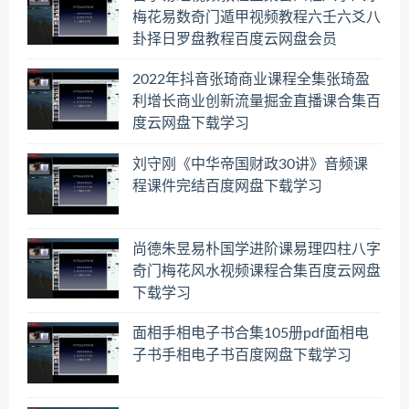
梅花易数奇门遁甲视频教程六壬六爻八
卦择日罗盘教程百度云网盘会员
2022年抖音张琦商业课程全集张琦盈
利增长商业创新流量掘金直播课合集百
度云网盘下载学习
刘守刚《中华帝国财政30讲》音频课
程课件完结百度网盘下载学习
尚德朱昱易朴国学进阶课易理四柱八字
奇门梅花风水视频课程合集百度云网盘
下载学习
面相手相电子书合集105册pdf面相电
子书手相电子书百度网盘下载学习