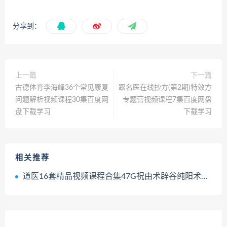
分享到：
上一篇
下一篇
古德体育李海峰36个常见康复
跟名医在线抄方(第2期)特效方
问题解析视频课程30集百度网
专题营视频课程7集百度网盘
盘下载学习
下载学习
相关推荐
道医16套精品视频课程合集47G祝由术辟谷纯阳术寒山七式气脉疗法百度网盘下载学习