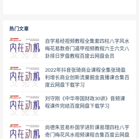
热门文章
自学易经视频教程全集套四柱八字风水
梅花易数奇门遁甲视频教程六壬六爻八
卦择日罗盘教程百度云网盘会员
2022年抖音张琦商业课程全集张琦盈
利增长商业创新流量掘金直播课合集百
度云网盘下载学习
刘守刚《中华帝国财政30讲》音频课
程课件完结百度网盘下载学习
尚德朱昱易朴国学进阶课易理四柱八字
奇门梅花风水视频课程合集百度云网盘