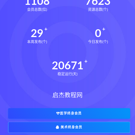
1108
7623
会员总数(位)
资源总数(个)
29
0
本周发布(个)
今日发布(个)
20671
稳定运行(天)
启杰教程网
医学终身会员
美术终身会员