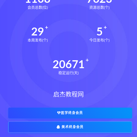
会员总数(位)
资源总数(个)
29
5
本周发布(个)
今日发布(个)
20671
稳定运行(天)
启杰教程网
医学终身会员
美术终身会员