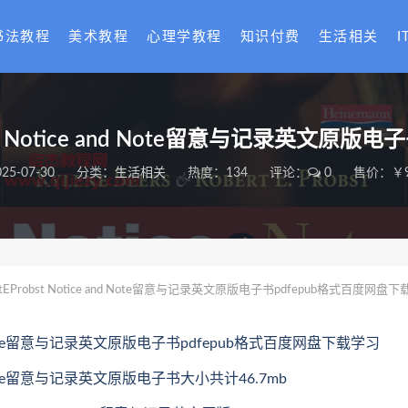
书法教程
美术教程
心理学教程
知识付费
生活相关
I
tEProbst Notice and Note留意与记录英
025-07-30
分类：
生活相关
热度：134
评论：
0
售价：￥9
RobertEProbst Notice and Note留意与记录英文原版电子书pdfepub格式百度网盘下
tice and Note留意与记录英文原版电子书pdfepub格式百度网盘下载学习
ce and Note留意与记录英文原版电子书大小共计46.7mb