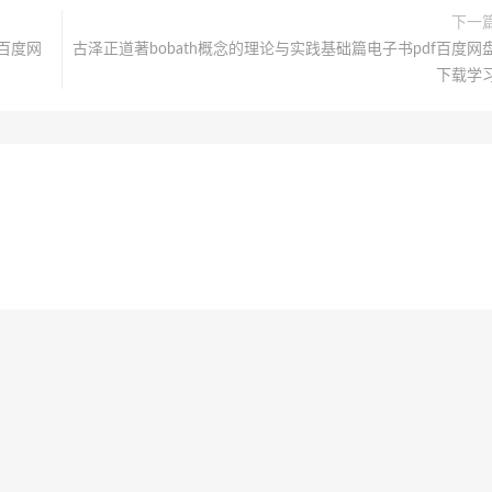
下一
f百度网
古泽正道著bobath概念的理论与实践基础篇电子书pdf百度网
下载学