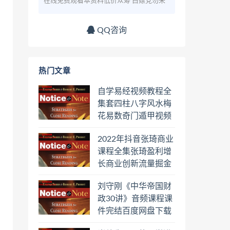
在线免费观看本资料低价众筹 白嫖党勿来
QQ咨询
热门文章
自学易经视频教程全
集套四柱八字风水梅
花易数奇门遁甲视频
教程六壬六爻八卦择
2022年抖音张琦商业
日罗盘教程百度云网
课程全集张琦盈利增
盘会员
长商业创新流量掘金
直播课合集百度云网
刘守刚《中华帝国财
盘下载学习
政30讲》音频课程课
件完结百度网盘下载
学习