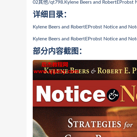
02其他/qt798.Kylene Beers and RobertEPr
详细目录：
Kylene Beers and RobertEProbst Notic
Kylene Beers and RobertEProbst Notice 
部分内容截图：