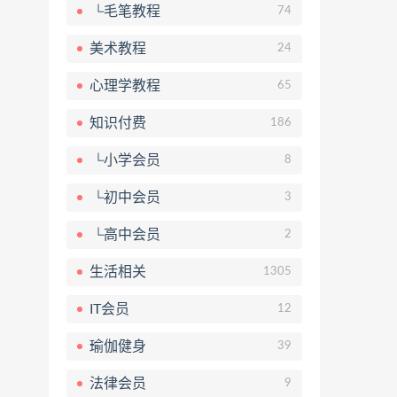
└毛笔教程
74
美术教程
24
心理学教程
65
知识付费
186
└小学会员
8
└初中会员
3
└高中会员
2
生活相关
1305
IT会员
12
瑜伽健身
39
法律会员
9