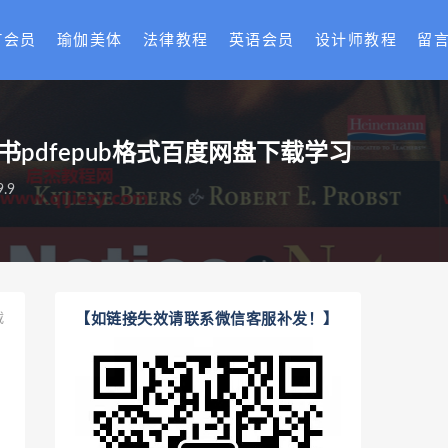
T会员
瑜伽美体
法律教程
英语会员
设计师教程
留
文原版电子书pdfepub格式百度网盘下载学习
.9
载
【如链接失效请联系微信客服补发！】