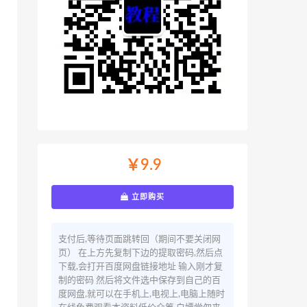
￥9.9
立即购买
支付后,等待页面跳转回（期间不要关闭网
页） 在上方先复制下边的提取密码,然后点
下载,会打开百度网盘链接地址 输入刚才复
制的密码 然后将文件选中保存到自己的百
度网盘,就可以在手机上,电视上,电脑上随时