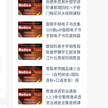
尚德朱昱易朴国学进
阶课易理四柱八字奇
门梅花风水视频课程
合集百度云网盘下载
面相手相电子书合集
学习
105册pdf面相电子书
手相电子书百度网盘
下载学习
跟保险高手学销售程
智雄罗魏学王妮吴晋
江叶云燕保险销售音
频教程合集百度云网
雪梨老师精品课三合
盘下载学习
一（自然拼读+国际
音标+口语发音）视
频课程百度云网盘下
熊逸讲透资治通鉴
载学习
1,2,3季合集熊逸讲透
资治通鉴全集音频课