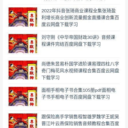
2022年抖音张琦商业课程全集张琦盈
利增长商业创新流量掘金直播课合集百
度云网盘下载学习
刘守刚《中华帝国财政30讲》音频课
程课件完结百度网盘下载学习
尚德朱昱易朴国学进阶课易理四柱八字
奇门梅花风水视频课程合集百度云网盘
下载学习
面相手相电子书合集105册pdf面相电
子书手相电子书百度网盘下载学习
跟保险高手学销售程智雄罗魏学王妮吴
晋江叶云燕保险销售音频教程合集百度