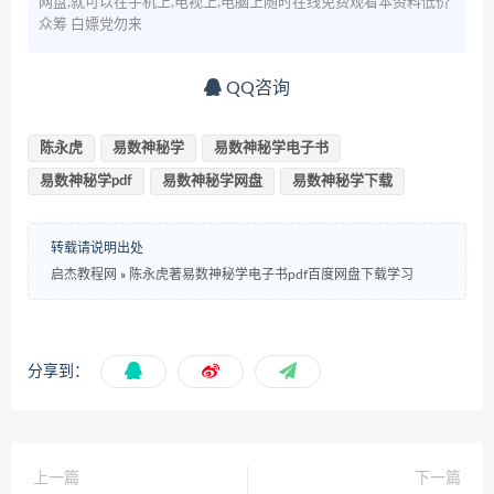
网盘,就可以在手机上,电视上,电脑上随时在线免费观看本资料低价
众筹 白嫖党勿来
QQ咨询
陈永虎
易数神秘学
易数神秘学电子书
易数神秘学pdf
易数神秘学网盘
易数神秘学下载
转载请说明出处
启杰教程网
»
陈永虎著易数神秘学电子书pdf百度网盘下载学习
分享到：
上一篇
下一篇