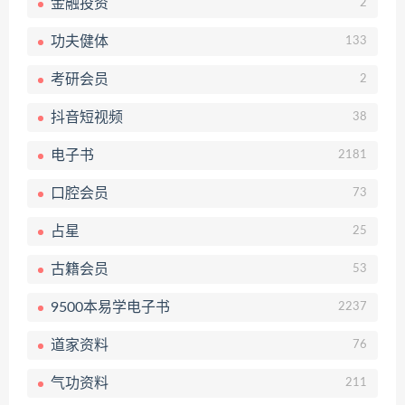
金融投资
2
功夫健体
133
考研会员
2
抖音短视频
38
电子书
2181
口腔会员
73
占星
25
古籍会员
53
9500本易学电子书
2237
道家资料
76
气功资料
211