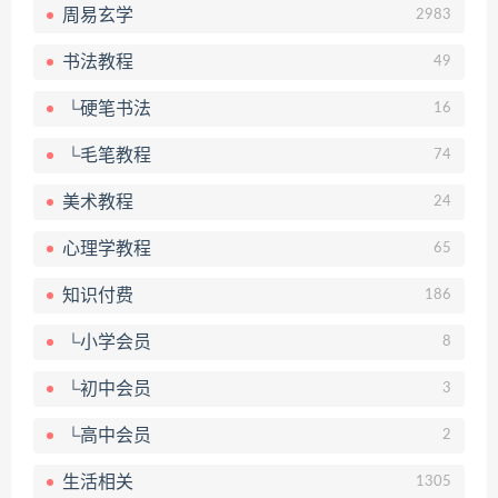
周易玄学
2983
书法教程
49
└硬笔书法
16
└毛笔教程
74
美术教程
24
心理学教程
65
知识付费
186
└小学会员
8
└初中会员
3
└高中会员
2
生活相关
1305