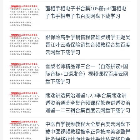
面相手相电子书合集105册pdf面相电
子书手相电子书百度网盘下载学习
跟保险高手学销售程智雄罗魏学王妮吴
晋江叶云燕保险销售音频教程合集百度
云网盘下载学习
雪梨老师精品课三合一（自然拼读+国
际音标+口语发音）视频课程百度云网
盘下载学习
熊逸讲透资治通鉴1,2,3季合集熊逸讲
透资治通鉴全集音频课程熊逸讲透资治
通鉴一二三辑合集百度云网盘下载学习
中医自学视频教程大全集百度云网盘下
载中医视频教程推拿正骨按摩美容整脊
针灸经络脉诊面诊舌诊手诊私密终身会